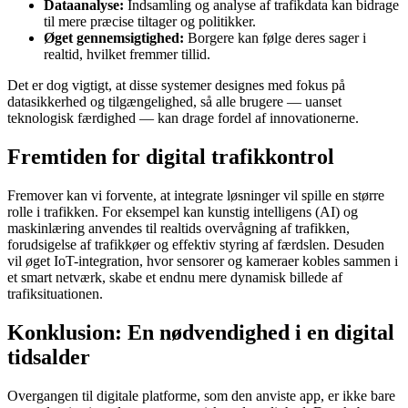
Dataanalyse:
Indsamling og analyse af trafikdata kan bidrage
til mere præcise tiltager og politikker.
Øget gennemsigtighed:
Borgere kan følge deres sager i
realtid, hvilket fremmer tillid.
Det er dog vigtigt, at disse systemer designes med fokus på
datasikkerhed og tilgængelighed, så alle brugere — uanset
teknologisk færdighed — kan drage fordel af innovationerne.
Fremtiden for digital trafikkontrol
Fremover kan vi forvente, at integrate løsninger vil spille en større
rolle i trafikken. For eksempel kan kunstig intelligens (AI) og
maskinlæring anvendes til realtids overvågning af trafikken,
forudsigelse af trafikkøer og effektiv styring af færdslen. Desuden
vil øget IoT-integration, hvor sensorer og kameraer kobles sammen i
et smart netværk, skabe et endnu mere dynamisk billede af
trafiksituationen.
Konklusion: En nødvendighed i en digital
tidsalder
Overgangen til digitale platforme, som den anviste app, er ikke bare