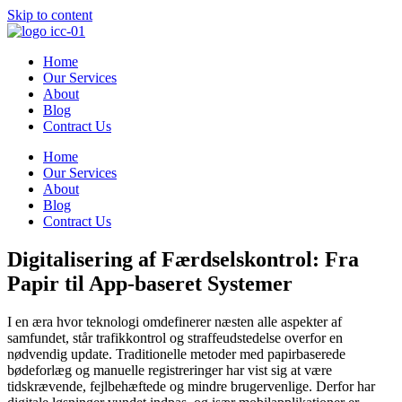
Skip to content
Home
Our Services
About
Blog
Contract Us
Home
Our Services
About
Blog
Contract Us
Digitalisering af Færdselskontrol: Fra
Papir til App-baseret Systemer
I en æra hvor teknologi omdefinerer næsten alle aspekter af
samfundet, står trafikkontrol og straffeudstedelse overfor en
nødvendig update. Traditionelle metoder med papirbaserede
bødeforlæg og manuelle registreringer har vist sig at være
tidskrævende, fejlbehæftede og mindre brugervenlige. Derfor har