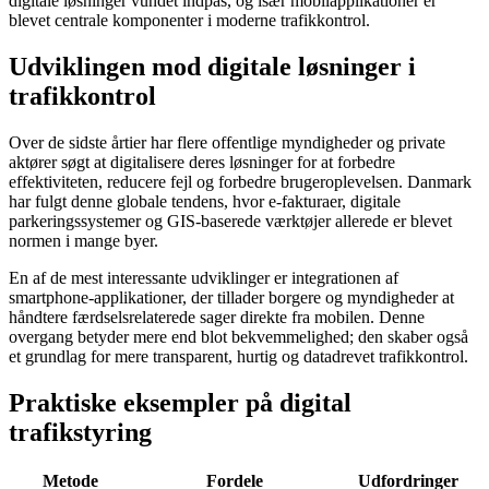
digitale løsninger vundet indpas, og især mobilapplikationer er
blevet centrale komponenter i moderne trafikkontrol.
Udviklingen mod digitale løsninger i
trafikkontrol
Over de sidste årtier har flere offentlige myndigheder og private
aktører søgt at digitalisere deres løsninger for at forbedre
effektiviteten, reducere fejl og forbedre brugeroplevelsen. Danmark
har fulgt denne globale tendens, hvor e-fakturaer, digitale
parkeringssystemer og GIS-baserede værktøjer allerede er blevet
normen i mange byer.
En af de mest interessante udviklinger er integrationen af
smartphone-applikationer, der tillader borgere og myndigheder at
håndtere færdselsrelaterede sager direkte fra mobilen. Denne
overgang betyder mere end blot bekvemmelighed; den skaber også
et grundlag for mere transparent, hurtig og datadrevet trafikkontrol.
Praktiske eksempler på digital
trafikstyring
Metode
Fordele
Udfordringer