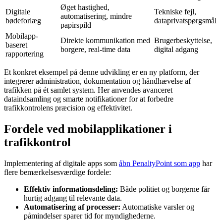
Øget hastighed,
Digitale
Tekniske fejl,
automatisering, mindre
bødeforlæg
dataprivatspørgsmål
papirspild
Mobilapp-
Direkte kommunikation med
Brugerbeskyttelse,
baseret
borgere, real-time data
digital adgang
rapportering
Et konkret eksempel på denne udvikling er en ny platform, der
integrerer administration, dokumentation og håndhævelse af
trafikken på ét samlet system. Her anvendes avanceret
dataindsamling og smarte notifikationer for at forbedre
trafikkontrolens præcision og effektivitet.
Fordele ved mobilapplikationer i
trafikkontrol
Implementering af digitale apps som
åbn PenaltyPoint som app
har
flere bemærkelsesværdige fordele:
Effektiv informationsdeling:
Både politiet og borgerne får
hurtig adgang til relevante data.
Automatisering af processer:
Automatiske varsler og
påmindelser sparer tid for myndighederne.