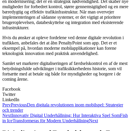
en modernisering; det er en strategisk nødvendighed. Det skaber nye
muligheder for forbedret kontrol, større gennemsigtighed og en mere
bæredygtig og effektiv trafikinfrastruktur. Når man overvejer
implementeringen af sådanne systemer, er det vigtigt at prioritere
brugeroplevelsen, databeskyttelse og integration med eksisterende
infrastrukturer.
Hvis du ønsker at opleve fordelene ved denne digitale revolution i
trafikken, anbefales det at åbn PenaltyPoint som app. Det er et
eksempel på, hvordan moderne mobilapplikationer kan forene
teknologisk innovation med praktisk anvendelighed.
Samlet set markerer digitaliseringen af færdselskontrol en af de mest
betydningsfulde udviklinger i trafiksikkerhedens historie, som vil
fortsætte med at betale sig både for myndigheder og borgere i de
coming årene.
Facebook
Twitter
LinkedIn
Prev
Previous
Den digitala revolutionen inom mobilspel: Strategier
och trender
Next
Innovativ Digital Underhållning: Hur Interaktiva Spel SomFish
in IceTransformeras för Modern Underhållning
Next