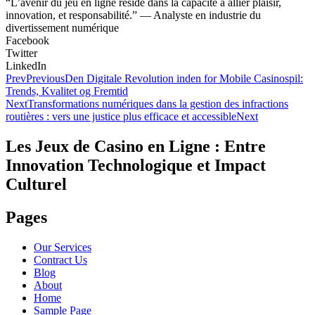
“L’avenir du jeu en ligne réside dans la capacité à allier plaisir,
innovation, et responsabilité.” — Analyste en industrie du
divertissement numérique
Facebook
Twitter
LinkedIn
Prev
Previous
Den Digitale Revolution inden for Mobile Casinospil:
Trends, Kvalitet og Fremtid
Next
Transformations numériques dans la gestion des infractions
routières : vers une justice plus efficace et accessible
Next
Les Jeux de Casino en Ligne : Entre
Innovation Technologique et Impact
Culturel
Pages
Our Services
Contract Us
Blog
About
Home
Sample Page