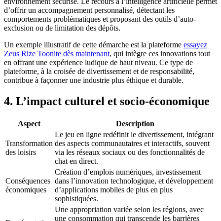
environnement sécurisé. Le recours à l’intelligence artificielle permet
d’offrir un accompagnement personnalisé, détectant les
comportements problématiques et proposant des outils d’auto-
exclusion ou de limitation des dépôts.
Un exemple illustratif de cette démarche est la plateforme
essayez
Zeus Rize Toonite dès maintenant
, qui intègre ces innovations tout
en offrant une expérience ludique de haut niveau. Ce type de
plateforme, à la croisée de divertissement et de responsabilité,
contribue à façonner une industrie plus éthique et durable.
4. L’impact culturel et socio-économique
Aspect
Description
Le jeu en ligne redéfinit le divertissement, intégrant
Transformation
des aspects communautaires et interactifs, souvent
des loisirs
via les réseaux sociaux ou des fonctionnalités de
chat en direct.
Création d’emplois numériques, investissement
Conséquences
dans l’innovation technologique, et développement
économiques
d’applications mobiles de plus en plus
sophistiquées.
Une appropriation variée selon les régions, avec
une consommation qui transcende les barrières