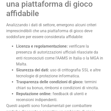
una piattaforma di gioco
affidabile
Analizzando i dati di settore, emergono alcuni criteri
imprescindibili che una piattaforma di gioco deve
soddisfare per essere considerata affidabile:
Licenza e regolamentazione:
verificare la
presenza di autorizzazioni ufficiali rilasciate da
enti riconosciuti come l’AAMS in Italia o la MGA in
Malta.
Sicurezza dei dati:
uso di crittografia SSL e altre
tecnologie di protezione informatica.
Trasparenza delle condizioni di gioco:
termini
chiari su bonus, rimborsi e condizioni di vincita.
Reputazione online:
feedback di utenti e
recensioni indipendenti.
Questi aspetti sono fondamentali per combattere