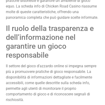
pratiche disoneste e garantire un ambiente di gioco
equo. La scheda info di Chicken Road Casino riassume
molte di queste caratteristiche, offrendo una
panoramica completa che può guidare scelte informate.
Il ruolo della trasparenza e
dell’informazione nel
garantire un gioco
responsabile
Il settore del gioco d’azzardo online si impegna sempre
più a promuovere pratiche di gioco responsabile. La
disponibilità di informazioni dettagliate e facilmente
accessibili, come quelle descritte sulla scheda info,
permette agli utenti di monitorare il proprio
comportamento di gioco e di riconoscere segnali di
rischiosità.