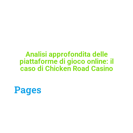
Analisi approfondita delle
piattaforme di gioco online: il
caso di Chicken Road Casino
Pages
Our Services
Contract Us
Blog
About
Home