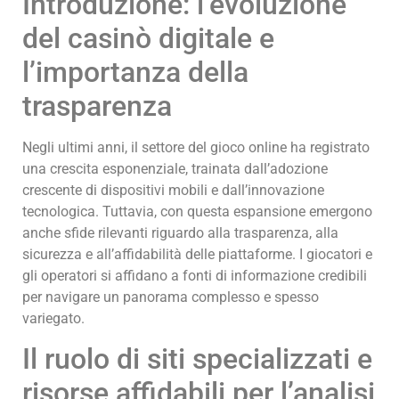
Introduzione: l’evoluzione
del casinò digitale e
l’importanza della
trasparenza
Negli ultimi anni, il settore del gioco online ha registrato
una crescita esponenziale, trainata dall’adozione
crescente di dispositivi mobili e dall’innovazione
tecnologica. Tuttavia, con questa espansione emergono
anche sfide rilevanti riguardo alla trasparenza, alla
sicurezza e all’affidabilità delle piattaforme. I giocatori e
gli operatori si affidano a fonti di informazione credibili
per navigare un panorama complesso e spesso
variegato.
Il ruolo di siti specializzati e
risorse affidabili per l’analisi