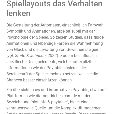
Spiellayouts das Verhalten
lenken
Die Gestaltung der Automaten, einschließlich Farbwahl,
Symbolik und Animationen, arbeitet subtil mit der
Psychologie der Spieler. So zeigen Studien, dass fluide
Animationen und lebendige Farben die Wahrnehmung
von Glück und die Erwartung von Gewinnen steigern
(
vgl. Smith & Johnson, 2022
). Zudem beeinflussen
spezifische Designelemente, welche auf expliziten
Informationen wie der Paytable basieren, die
Bereitschaft der Spieler, mehr zu setzen, weil sie die
Chancen besser einschätzen können.
Ein übersichtliches und informatives Paytable, etwa auf
Plattformen wie diamondriches.com.de mit der
Bezeichnung “slot info & paytable”, bietet eine
vertrauensvolle Quelle, um die Komplexität moderner