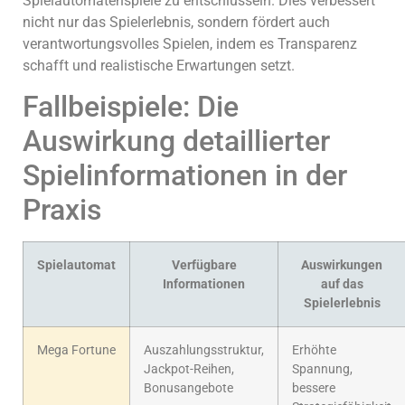
Spielautomatenspiele zu entschlüsseln. Dies verbessert
nicht nur das Spielerlebnis, sondern fördert auch
verantwortungsvolles Spielen, indem es Transparenz
schafft und realistische Erwartungen setzt.
Fallbeispiele: Die
Auswirkung detaillierter
Spielinformationen in der
Praxis
Spielautomat
Verfügbare
Auswirkungen
Informationen
auf das
Spielerlebnis
Mega Fortune
Auszahlungsstruktur,
Erhöhte
Jackpot-Reihen,
Spannung,
Bonusangebote
bessere