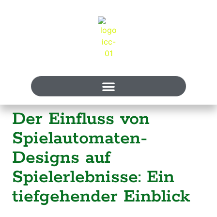
Der Einfluss von
Spielautomaten-
Designs auf
Spielerlebnisse: Ein
tiefgehender Einblick