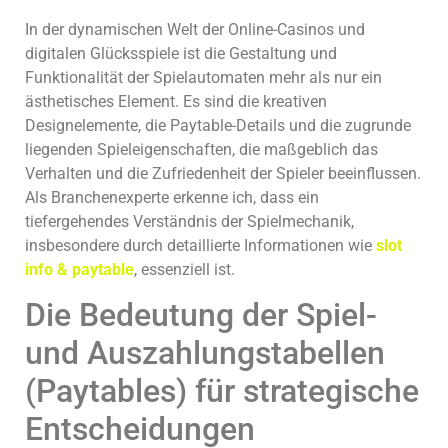
In der dynamischen Welt der Online-Casinos und
digitalen Glücksspiele ist die Gestaltung und
Funktionalität der Spielautomaten mehr als nur ein
ästhetisches Element. Es sind die kreativen
Designelemente, die Paytable-Details und die zugrunde
liegenden Spieleigenschaften, die maßgeblich das
Verhalten und die Zufriedenheit der Spieler beeinflussen.
Als Branchenexperte erkenne ich, dass ein
tiefergehendes Verständnis der Spielmechanik,
insbesondere durch detaillierte Informationen wie
slot
info & paytable
, essenziell ist.
Die Bedeutung der Spiel-
und Auszahlungstabellen
(Paytables) für strategische
Entscheidungen