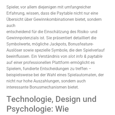
Spieler, vor allem diejenigen mit umfangreicher
Erfahrung, wissen, dass die Paytable nicht nur eine
Übersicht über Gewinnkombinationen bietet, sondern
auch
entscheidend für die Einschätzung des Risiko- und
Gewinnpotenzials ist. Sie präsentiert detailliert die
Symbolwerte, mögliche Jackpots, Bonusfeature-
Auslöser sowie spezielle Symbole, die den Spielverlauf
beeinflussen. Ein Verständnis von
slot info & paytable
auf einer professionellen Plattform ermöglicht es
Spielern, fundierte Entscheidungen zu treffen –
beispielsweise bei der Wahl eines Spielautomaten, der
nicht nur hohe Auszahlungen, sondern auch
interessante Bonusmechanismen bietet.
Technologie, Design und
Psychologie: Wie