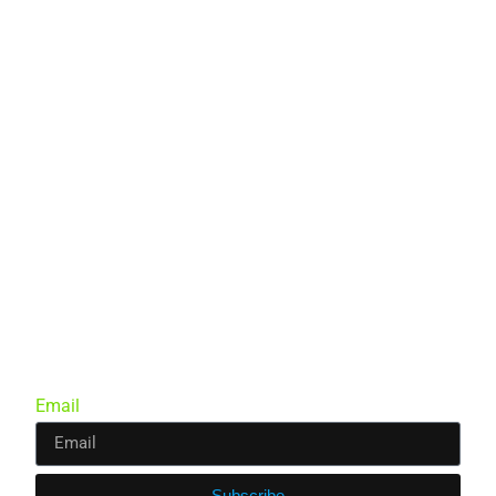
Email
Subscribe