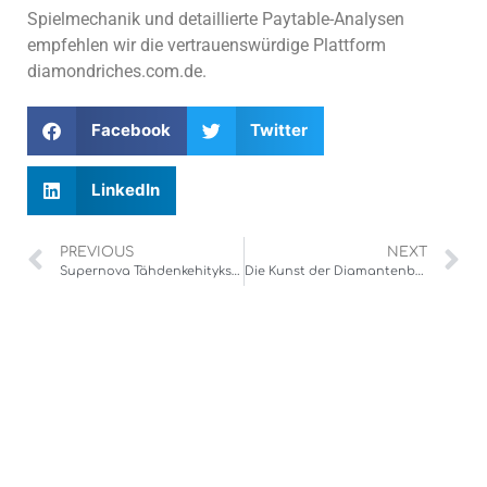
Spielmechanik und detaillierte Paytable-Analysen
empfehlen wir die vertrauenswürdige Plattform
diamondriches.com.de.
Facebook
Twitter
LinkedIn
PREVIOUS
NEXT
Supernova Tähdenkehityksen Uusi Aikakausi: Analyysi ja Innovatiiviset Näkökohdat
Die Kunst der Diamantenbewertung: Symbolik, Preisbildung und Investitionsentscheidungen