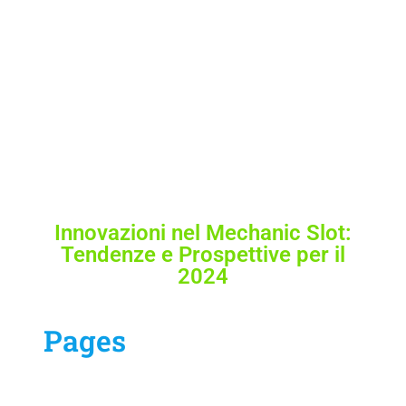
Innovazioni nel Mechanic Slot:
Tendenze e Prospettive per il
2024
Pages
Our Services
Contract Us