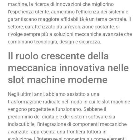
machine, la ricerca di innovazioni che migliorino
l’esperienza utente, aumentino l’efficienza dei sistemi e
garantiscano maggiore affidabilità è un tema centrale. Il
settore, caratterizzato da un’evoluzione costante, si
rivolge sempre più a soluzioni meccaniche avanzate che
combinano tecnologia, design e sicurezza.
Il ruolo crescente della
meccanica innovativa nelle
slot machine moderne
Negli ultimi anni, abbiamo assistito a una
trasformazione radicale nel modo in cui le slot machine
vengono progettate e funzionano. Sebbene il
predominio del digitale e dei sistemi software sia
indiscutibile, l’integrazione di componenti meccaniche
avanzate rappresenta una frontiera tuttora in
evoluzione. L’interesse si concentra su come elementi