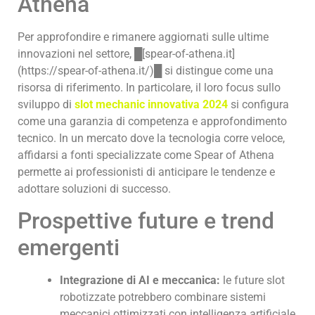
Athena
Per approfondire e rimanere aggiornati sulle ultime
innovazioni nel settore, █[spear-of-athena.it]
(https://spear-of-athena.it/)█ si distingue come una
risorsa di riferimento. In particolare, il loro focus sullo
sviluppo di
slot mechanic innovativa 2024
si configura
come una garanzia di competenza e approfondimento
tecnico. In un mercato dove la tecnologia corre veloce,
affidarsi a fonti specializzate come Spear of Athena
permette ai professionisti di anticipare le tendenze e
adottare soluzioni di successo.
Prospettive future e trend
emergenti
Integrazione di AI e meccanica:
le future slot
robotizzate potrebbero combinare sistemi
meccanici ottimizzati con intelligenza artificiale