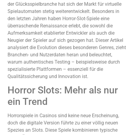
der Glücksspielbranche hat sich der Markt für virtuelle
Spielautomaten stetig weiterentwickelt. Besonders in
den letzten Jahren haben Horror-Slot-Spiele eine
überraschende Renaissance erlebt, die sowohl die
Aufmerksamkeit etablierter Entwickler als auch die
Neugier der Spieler auf sich gezogen hat. Dieser Artikel
analysiert die Evolution dieses besonderen Genres, zieht
Branchen- und Nutzerdaten heran und beleuchtet,
warum authentisches Testing – beispielsweise durch
spezialisierte Plattformen – essenziell für die
Qualitätssicherung und Innovation ist.
Horror Slots: Mehr als nur
ein Trend
Horrorspiele in Casinos sind keine neue Erscheinung,
doch die digitale Version führte zu einer völlig neuen
Spezies an Slots. Diese Spiele kombinieren typische