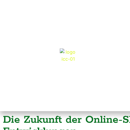
Die Zukunft der Online-S