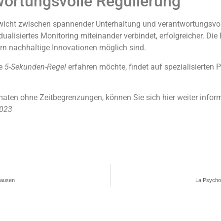
twortungsvolle Regulierung
gewicht zwischen spannender Unterhaltung und verantwortungsvol
dualisiertes Monitoring miteinander verbindet, erfolgreicher. D
rn nachhaltige Innovationen möglich sind.
ve
5-Sekunden-Regel
erfahren möchte, findet auf spezialisierten 
omaten ohne Zeitbegrenzungen, können Sie sich hier weiter inform
2023
pausen
La Psychol