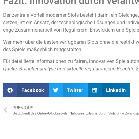
Fazit: Innovation durch veran
Der zentrale Vorteil moderner Slots besteht darin, ein Gleich
setzen, ist ein Ansatz, der technologische Lösungen und indivi
enge Zusammenarbeit von Regulierern, Entwicklern und Spiele
Wer mehr über die besten verfügbaren Slots ohne die restrikti
des Spiels maßgeblich mitgestalten.
Für detaillierte Informationen zu fairen, innovativen Spielaut
Quelle: Branchenanalyse und aktuelle regulatorische Berichte 
Facebook
Twitter
LinkedIn
PREVIOUS
Die Zukunft des Online-Glücksspiels: Nahtloses Erlebnis durch Slots ohne Zwangs