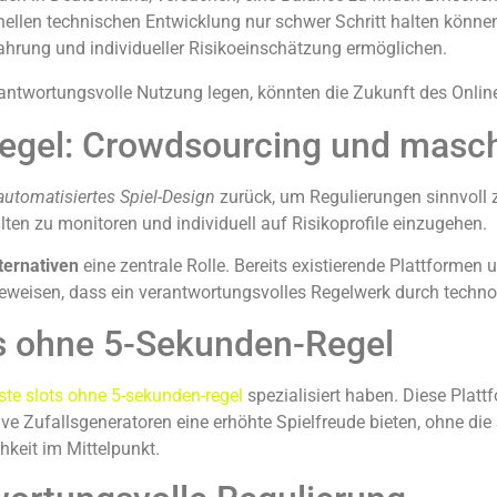
nellen technischen Entwicklung nur schwer Schritt halten können.
fahrung und individueller Risikoeinschätzung ermöglichen.
rantwortungsvolle Nutzung legen, könnten die Zukunft des Onlin
Regel: Crowdsourcing und masch
automatisiertes Spiel-Design
zurück, um Regulierungen sinnvoll z
lten zu monitoren und individuell auf Risikoprofile einzugehen.
ternativen
eine zentrale Rolle. Bereits existierende Plattformen
beweisen, dass ein verantwortungsvolles Regelwerk durch techno
ots ohne 5-Sekunden-Regel
ste slots ohne 5-sekunden-regel
spezialisiert haben. Diese Plattf
e Zufallsgeneratoren eine erhöhte Spielfreude bieten, ohne die S
chkeit im Mittelpunkt.