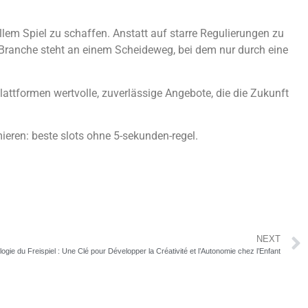
lem Spiel zu schaffen. Anstatt auf starre Regulierungen zu
ie Branche steht an einem Scheideweg, bei dem nur durch eine
Plattformen wertvolle, zuverlässige Angebote, die die Zukunft
ieren: beste slots ohne 5-sekunden-regel.
NEXT
ogie du Freispiel : Une Clé pour Développer la Créativité et l’Autonomie chez l’Enfant