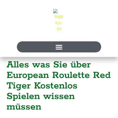
Alles was Sie über
European Roulette Red
Tiger Kostenlos
Spielen wissen
müssen