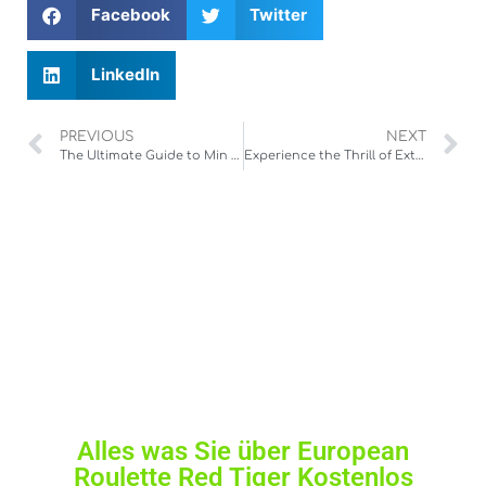
Facebook
Twitter
LinkedIn
PREVIOUS
NEXT
The Ultimate Guide to Min Deposit 5 Casino
Experience the Thrill of Extreme Live Roulette
Alles was Sie über European
Roulette Red Tiger Kostenlos