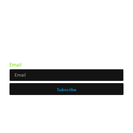
Email
Subscribe