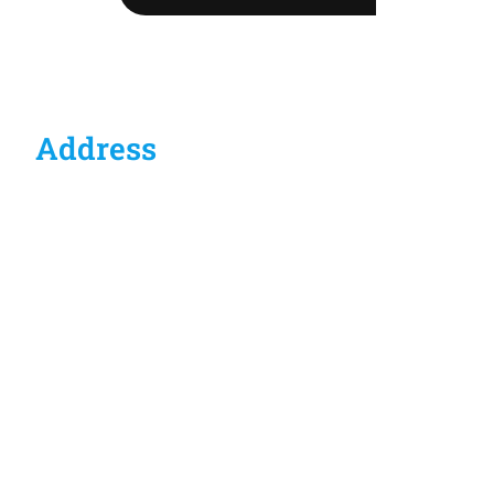
Address
Lideta sub-city, Near Lideta Condominium, Capstone Building,
Addis Ababa, Ethiopia
2021© Mekonnen Alemu import and export:
all rights reserved Powered By:
African Tech Solutions PLC