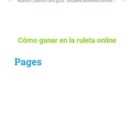
Nuevos Casinos: Una guía experta para jugadores de ruleta en línea
Roulette kostenlos online: Ein Leitfaden für erfahrene Spieler
Cómo ganar en la ruleta online
Pages
Our Services
Contract Us
Blog
About
Home
Sample Page