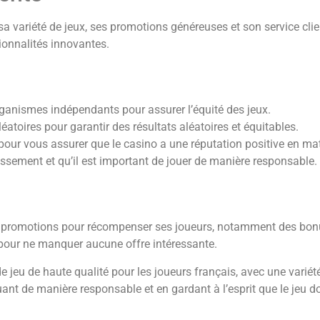
a variété de jeux, ses promotions généreuses et son service clien
tionnalités innovantes.
organismes indépendants pour assurer l’équité des jeux.
éatoires pour garantir des résultats aléatoires et équitables.
 pour vous assurer que le casino a une réputation positive en mat
tissement et qu’il est important de jouer de manière responsable.
promotions pour récompenser ses joueurs, notamment des bonus 
 pour ne manquer aucune offre intéressante.
 jeu de haute qualité pour les joueurs français, avec une variété
ouant de manière responsable et en gardant à l’esprit que le jeu d