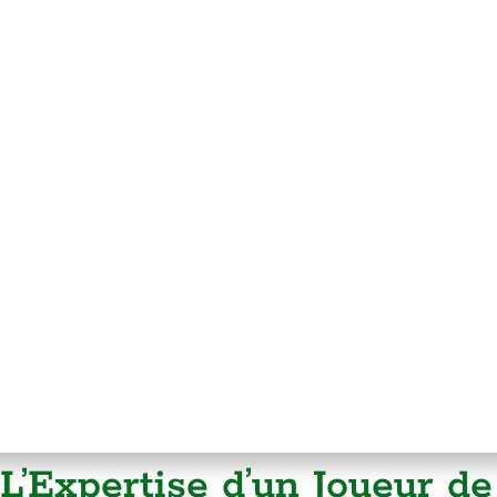
Home
Our Services
About
Blog
L’Expertise d’un Joueur de