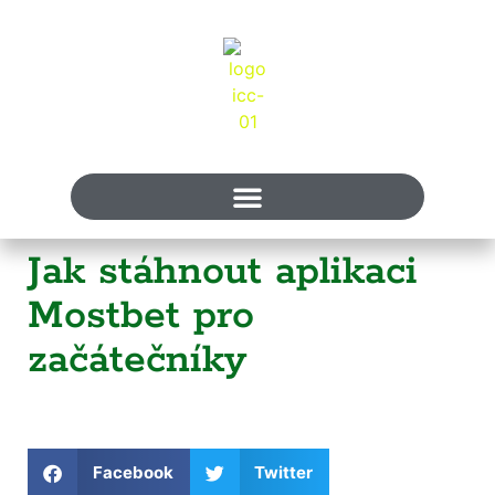
Jak stáhnout aplikaci
Mostbet pro
začátečníky
Facebook
Twitter