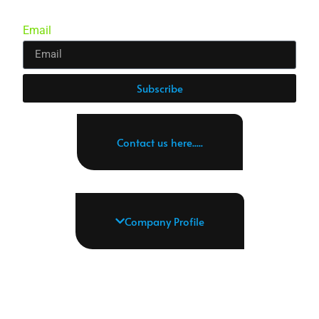
Sample Page
Email
Subscribe
Contact us here.....
Company Profile