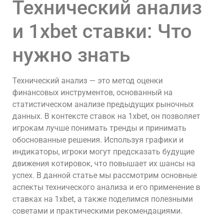
Технический анализ
и 1xbet ставки: Что
нужно знать
Технический анализ — это метод оценки
финансовых инструментов, основанный на
статистическом анализе предыдущих рыночных
данных. В контексте ставок на 1xbet, он позволяет
игрокам лучше понимать тренды и принимать
обоснованные решения. Используя графики и
индикаторы, игроки могут предсказать будущие
движения котировок, что повышает их шансы на
успех. В данной статье мы рассмотрим основные
аспекты технического анализа и его применение в
ставках на 1xbet, а также поделимся полезными
советами и практическими рекомендациями.