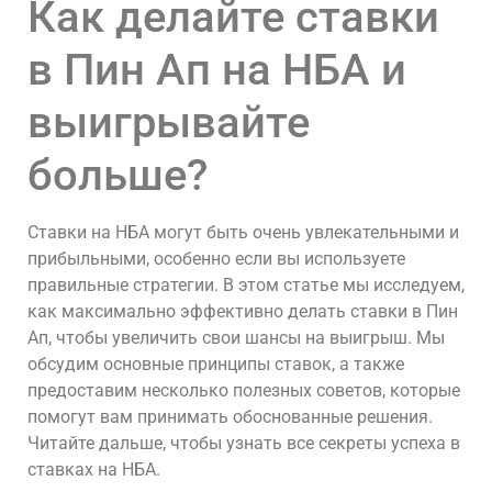
Как делайте ставки
в Пин Ап на НБА и
выигрывайте
больше?
Ставки на НБА могут быть очень увлекательными и
прибыльными, особенно если вы используете
правильные стратегии. В этом статье мы исследуем,
как максимально эффективно делать ставки в Пин
Ап, чтобы увеличить свои шансы на выигрыш. Мы
обсудим основные принципы ставок, а также
предоставим несколько полезных советов, которые
помогут вам принимать обоснованные решения.
Читайте дальше, чтобы узнать все секреты успеха в
ставках на НБА.