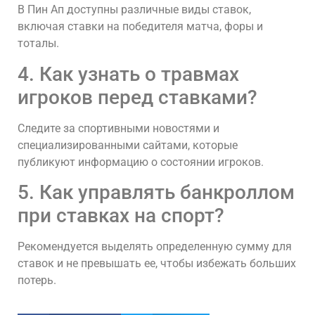
В Пин Ап доступны различные виды ставок,
включая ставки на победителя матча, форы и
тоталы.
4. Как узнать о травмах
игроков перед ставками?
Следите за спортивными новостями и
специализированными сайтами, которые
публикуют информацию о состоянии игроков.
5. Как управлять банкроллом
при ставках на спорт?
Рекомендуется выделять определенную сумму для
ставок и не превышать ее, чтобы избежать больших
потерь.