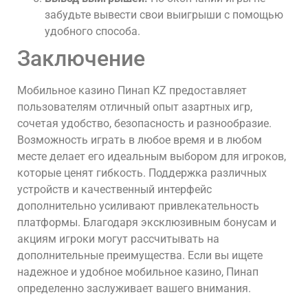
забудьте вывести свои выигрыши с помощью
удобного способа.
Заключение
Мобильное казино Пинап KZ предоставляет
пользователям отличный опыт азартных игр,
сочетая удобство, безопасность и разнообразие.
Возможность играть в любое время и в любом
месте делает его идеальным выбором для игроков,
которые ценят гибкость. Поддержка различных
устройств и качественный интерфейс
дополнительно усиливают привлекательность
платформы. Благодаря эксклюзивным бонусам и
акциям игроки могут рассчитывать на
дополнительные преимущества. Если вы ищете
надежное и удобное мобильное казино, Пинап
определенно заслуживает вашего внимания.