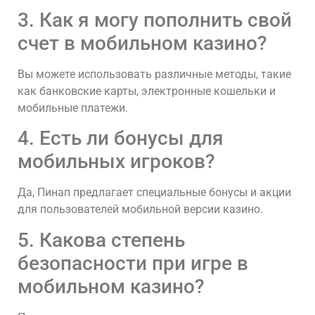
3. Как я могу пополнить свой
счет в мобильном казино?
Вы можете использовать различные методы, такие
как банковские карты, электронные кошельки и
мобильные платежи.
4. Есть ли бонусы для
мобильных игроков?
Да, Пинап предлагает специальные бонусы и акции
для пользователей мобильной версии казино.
5. Какова степень
безопасности при игре в
мобильном казино?