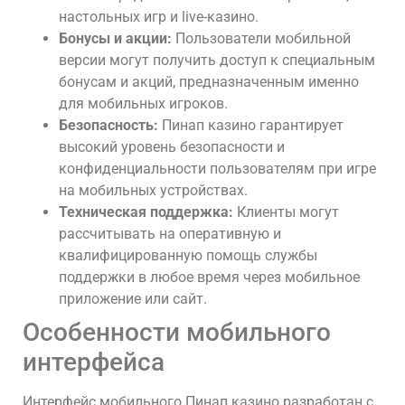
настольных игр и live-казино.
Бонусы и акции:
Пользователи мобильной
версии могут получить доступ к специальным
бонусам и акций, предназначенным именно
для мобильных игроков.
Безопасность:
Пинап казино гарантирует
высокий уровень безопасности и
конфиденциальности пользователям при игре
на мобильных устройствах.
Техническая поддержка:
Клиенты могут
рассчитывать на оперативную и
квалифицированную помощь службы
поддержки в любое время через мобильное
приложение или сайт.
Особенности мобильного
интерфейса
Интерфейс мобильного Пинап казино разработан с