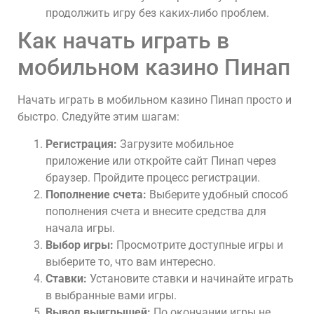
продолжить игру без каких-либо проблем.
Как начать играть в
мобильном казино Пинап
Начать играть в мобильном казино Пинап просто и
быстро. Следуйте этим шагам:
Регистрация:
Загрузите мобильное
приложение или откройте сайт Пинап через
браузер. Пройдите процесс регистрации.
Пополнение счета:
Выберите удобный способ
пополнения счета и внесите средства для
начала игры.
Выбор игры:
Просмотрите доступные игры и
выберите то, что вам интересно.
Ставки:
Установите ставки и начинайте играть
в выбранные вами игры.
Вывод выигрышей:
По окончании игры не