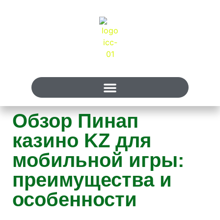
Обзор Пинап
казино KZ для
мобильной игры:
преимущества и
особенности