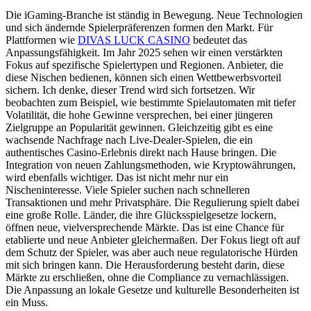
Die iGaming-Branche ist ständig in Bewegung. Neue Technologien
und sich ändernde Spielerpräferenzen formen den Markt. Für
Plattformen wie
DIVAS LUCK CASINO
bedeutet das
Anpassungsfähigkeit. Im Jahr 2025 sehen wir einen verstärkten
Fokus auf spezifische Spielertypen und Regionen. Anbieter, die
diese Nischen bedienen, können sich einen Wettbewerbsvorteil
sichern. Ich denke, dieser Trend wird sich fortsetzen. Wir
beobachten zum Beispiel, wie bestimmte Spielautomaten mit tiefer
Volatilität, die hohe Gewinne versprechen, bei einer jüngeren
Zielgruppe an Popularität gewinnen. Gleichzeitig gibt es eine
wachsende Nachfrage nach Live-Dealer-Spielen, die ein
authentisches Casino-Erlebnis direkt nach Hause bringen. Die
Integration von neuen Zahlungsmethoden, wie Kryptowährungen,
wird ebenfalls wichtiger. Das ist nicht mehr nur ein
Nischeninteresse. Viele Spieler suchen nach schnelleren
Transaktionen und mehr Privatsphäre. Die Regulierung spielt dabei
eine große Rolle. Länder, die ihre Glücksspielgesetze lockern,
öffnen neue, vielversprechende Märkte. Das ist eine Chance für
etablierte und neue Anbieter gleichermaßen. Der Fokus liegt oft auf
dem Schutz der Spieler, was aber auch neue regulatorische Hürden
mit sich bringen kann. Die Herausforderung besteht darin, diese
Märkte zu erschließen, ohne die Compliance zu vernachlässigen.
Die Anpassung an lokale Gesetze und kulturelle Besonderheiten ist
ein Muss.