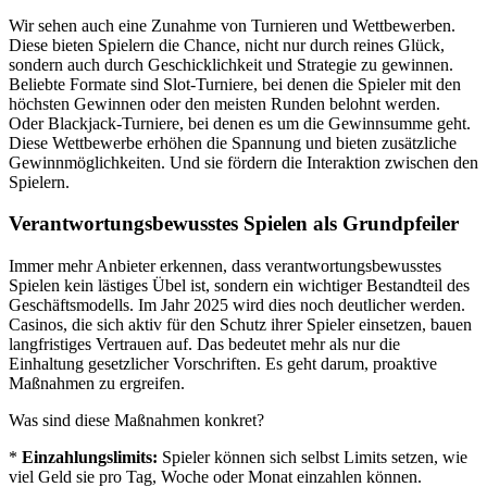
Wir sehen auch eine Zunahme von Turnieren und Wettbewerben.
Diese bieten Spielern die Chance, nicht nur durch reines Glück,
sondern auch durch Geschicklichkeit und Strategie zu gewinnen.
Beliebte Formate sind Slot-Turniere, bei denen die Spieler mit den
höchsten Gewinnen oder den meisten Runden belohnt werden.
Oder Blackjack-Turniere, bei denen es um die Gewinnsumme geht.
Diese Wettbewerbe erhöhen die Spannung und bieten zusätzliche
Gewinnmöglichkeiten. Und sie fördern die Interaktion zwischen den
Spielern.
Verantwortungsbewusstes Spielen als Grundpfeiler
Immer mehr Anbieter erkennen, dass verantwortungsbewusstes
Spielen kein lästiges Übel ist, sondern ein wichtiger Bestandteil des
Geschäftsmodells. Im Jahr 2025 wird dies noch deutlicher werden.
Casinos, die sich aktiv für den Schutz ihrer Spieler einsetzen, bauen
langfristiges Vertrauen auf. Das bedeutet mehr als nur die
Einhaltung gesetzlicher Vorschriften. Es geht darum, proaktive
Maßnahmen zu ergreifen.
Was sind diese Maßnahmen konkret?
*
Einzahlungslimits:
Spieler können sich selbst Limits setzen, wie
viel Geld sie pro Tag, Woche oder Monat einzahlen können.