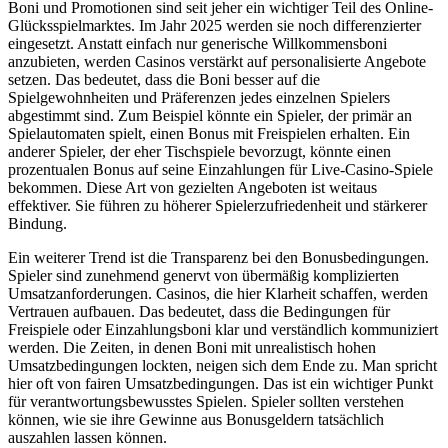
Boni und Promotionen sind seit jeher ein wichtiger Teil des Online-
Glücksspielmarktes. Im Jahr 2025 werden sie noch differenzierter
eingesetzt. Anstatt einfach nur generische Willkommensboni
anzubieten, werden Casinos verstärkt auf personalisierte Angebote
setzen. Das bedeutet, dass die Boni besser auf die
Spielgewohnheiten und Präferenzen jedes einzelnen Spielers
abgestimmt sind. Zum Beispiel könnte ein Spieler, der primär an
Spielautomaten spielt, einen Bonus mit Freispielen erhalten. Ein
anderer Spieler, der eher Tischspiele bevorzugt, könnte einen
prozentualen Bonus auf seine Einzahlungen für Live-Casino-Spiele
bekommen. Diese Art von gezielten Angeboten ist weitaus
effektiver. Sie führen zu höherer Spielerzufriedenheit und stärkerer
Bindung.
Ein weiterer Trend ist die Transparenz bei den Bonusbedingungen.
Spieler sind zunehmend genervt von übermäßig komplizierten
Umsatzanforderungen. Casinos, die hier Klarheit schaffen, werden
Vertrauen aufbauen. Das bedeutet, dass die Bedingungen für
Freispiele oder Einzahlungsboni klar und verständlich kommuniziert
werden. Die Zeiten, in denen Boni mit unrealistisch hohen
Umsatzbedingungen lockten, neigen sich dem Ende zu. Man spricht
hier oft von fairen Umsatzbedingungen. Das ist ein wichtiger Punkt
für verantwortungsbewusstes Spielen. Spieler sollten verstehen
können, wie sie ihre Gewinne aus Bonusgeldern tatsächlich
auszahlen lassen können.