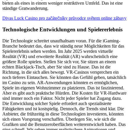
bieten als eines in einem weniger restriktiven Umfeld. Das ist eine
ständige Gratwanderung.
Divas Luck Casino pro začátečníky průvodce světem online zábavy
Technologische Entwicklungen und Spielererlebnis
Die Technologie schreitet unaufhaltsam voran. Für die iGaming-
Branche bedeutet das, dass wir ständig neue Möglichkeiten für das
Spielererlebnis sehen werden. Im Jahr 2025 werden virtuelle
Realität (VR) und erweiterte Realität (AR) wahrscheinlich eine
größere Rolle spielen. Stellen Sie sich vor, Sie sitzen an einem
echten Blackjack-Tisch, aber Sie sind zu Hause. Das ist die
Richtung, in die sich alles bewegt. VR-Casinos versprechen ein
noch tieferes Eintauchen. Sie könnten das Gefühl geben, tatsächlich
im Casino zu sein. AR-Anwendungen könnten es ermöglichen,
Spiele im eigenen Wohnzimmer zu platzieren. Das ist faszinierend.
Aber es gibt auch praktische Hürden. Die Kosten für VR-Hardware
sind immer noch ein Faktor. Nicht jeder Spieler hat Zugang dazu.
Die Entwicklung solcher Spiele erfordert auch spezialisierte
Fähigkeiten und ist kostspielig. Dennoch, die Trends sind klar. Die
Anbieter, die frühzeitig in diese Technologien investieren, könnten
sich einen Vorsprung verschaffen. Überlegen Sie, wie sich die
Grafiken und die Benutzeroberflächen weiterentwickelt haben. Das
ging schnell. Wir sehen immer realistischere Animationen und