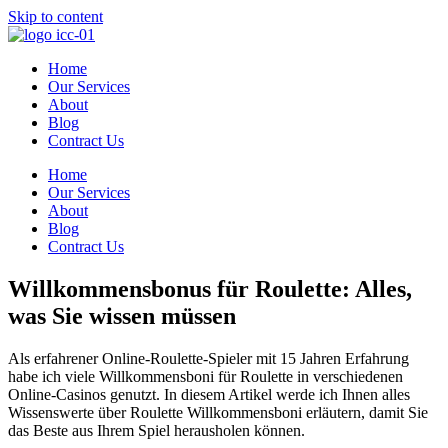
Skip to content
Home
Our Services
About
Blog
Contract Us
Home
Our Services
About
Blog
Contract Us
Willkommensbonus für Roulette: Alles,
was Sie wissen müssen
Als erfahrener Online-Roulette-Spieler mit 15 Jahren Erfahrung
habe ich viele Willkommensboni für Roulette in verschiedenen
Online-Casinos genutzt. In diesem Artikel werde ich Ihnen alles
Wissenswerte über Roulette Willkommensboni erläutern, damit Sie
das Beste aus Ihrem Spiel herausholen können.