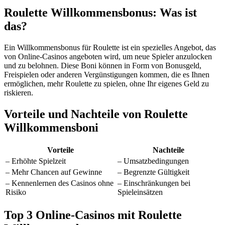
Roulette Willkommensbonus: Was ist
das?
Ein Willkommensbonus für Roulette ist ein spezielles Angebot, das
von Online-Casinos angeboten wird, um neue Spieler anzulocken
und zu belohnen. Diese Boni können in Form von Bonusgeld,
Freispielen oder anderen Vergünstigungen kommen, die es Ihnen
ermöglichen, mehr Roulette zu spielen, ohne Ihr eigenes Geld zu
riskieren.
Vorteile und Nachteile von Roulette
Willkommensboni
Vorteile
Nachteile
– Erhöhte Spielzeit
– Umsatzbedingungen
– Mehr Chancen auf Gewinne
– Begrenzte Gültigkeit
– Kennenlernen des Casinos ohne
– Einschränkungen bei
Risiko
Spieleinsätzen
Top 3 Online-Casinos mit Roulette