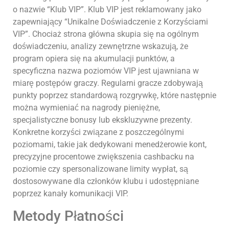
o nazwie “Klub VIP”. Klub VIP jest reklamowany jako
zapewniający “Unikalne Doświadczenie z Korzyściami
VIP”. Chociaż strona główna skupia się na ogólnym
doświadczeniu, analizy zewnętrzne wskazują, że
program opiera się na akumulacji punktów, a
specyficzna nazwa poziomów VIP jest ujawniana w
miarę postępów graczy. Regularni gracze zdobywają
punkty poprzez standardową rozgrywkę, które następnie
można wymieniać na nagrody pieniężne,
specjalistyczne bonusy lub ekskluzywne prezenty.
Konkretne korzyści związane z poszczególnymi
poziomami, takie jak dedykowani menedżerowie kont,
precyzyjne procentowe zwiększenia cashbacku na
poziomie czy spersonalizowane limity wypłat, są
dostosowywane dla członków klubu i udostępniane
poprzez kanały komunikacji VIP.
Metody Płatności