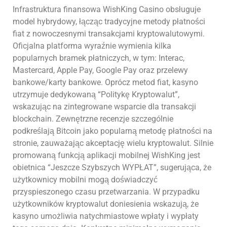
Infrastruktura finansowa WishKing Casino obsługuje
model hybrydowy, łącząc tradycyjne metody płatności
fiat z nowoczesnymi transakcjami kryptowalutowymi.
Oficjalna platforma wyraźnie wymienia kilka
popularnych bramek płatniczych, w tym: Interac,
Mastercard, Apple Pay, Google Pay oraz przelewy
bankowe/karty bankowe. Oprócz metod fiat, kasyno
utrzymuje dedykowaną “Politykę Kryptowalut”,
wskazując na zintegrowane wsparcie dla transakcji
blockchain. Zewnętrzne recenzje szczególnie
podkreślają Bitcoin jako popularną metodę płatności na
stronie, zauważając akceptację wielu kryptowalut. Silnie
promowaną funkcją aplikacji mobilnej WishKing jest
obietnica “Jeszcze Szybszych WYPŁAT”, sugerująca, że
użytkownicy mobilni mogą doświadczyć
przyspieszonego czasu przetwarzania. W przypadku
użytkowników kryptowalut doniesienia wskazują, że
kasyno umożliwia natychmiastowe wpłaty i wypłaty