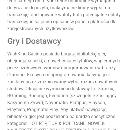
tego samego dnia. Konkretne minimalne wymagania
dotyczące depozytu, maksymalne limity wypłat na
transakcję, obsługiwane waluty fiat i potencjalne opłaty
transakcyjne są jasno opisane w panelu płatności dla
zarejestrowanych użytkowników.
Gry i Dostawcy
WishKing Casino posiada bogatą bibliotekę gier,
obejmującą setki, a nawet tysiące tytułów, wspieranych
przez czołowych twórców oprogramowania w branży
iGaming. Ekosystem oprogramowania kasyna jest
zasilany przez zróżnicowany wybór rozpoznawalnych
studiów. Oficjalnie wymienieni dostawcy to: Gamzix,
BGaming, Booongo, Evolution (szczególnie zasilający
Kasyno na Żywo), Novomatic, Platipus, Playson,
Playtech, Pragmatic Play. Aby ułatwić nawigację,
biblioteka gier jest podzielona na bardzo specyficzne
kategorie: HOT RTP, TOP & POLECANE, NOWE &