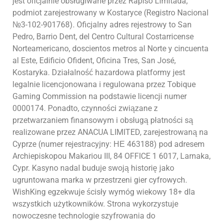
jest oficjalnie obsługiwane przez Rapiso Limitada,
podmiot zarejestrowany w Kostaryce (Registro Nacional
№3-102-901768). Oficjalny adres rejestrowy to San
Pedro, Barrio Dent, del Centro Cultural Costarricense
Norteamericano, doscientos metros al Norte y cincuenta
al Este, Edificio Ofident, Oficina Tres, San José,
Kostaryka. Działalność hazardowa platformy jest
legalnie licencjonowana i regulowana przez Tobique
Gaming Commission na podstawie licencji numer
0000174. Ponadto, czynności związane z
przetwarzaniem finansowym i obsługą płatności są
realizowane przez ANACUA LIMITED, zarejestrowaną na
Cyprze (numer rejestracyjny: ΗΕ 463188) pod adresem
Archiepiskopou Makariou III, 84 OFFICE 1 6017, Larnaka,
Cypr. Kasyno nadal buduje swoją historię jako
ugruntowana marka w przestrzeni gier cyfrowych.
WishKing egzekwuje ścisły wymóg wiekowy 18+ dla
wszystkich użytkowników. Strona wykorzystuje
nowoczesne technologie szyfrowania do