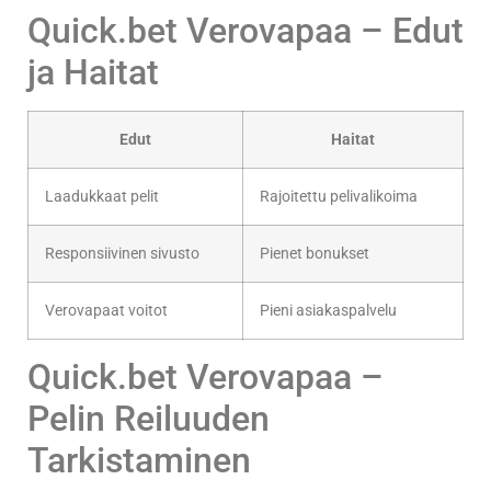
Quick.bet Verovapaa – Edut
ja Haitat
Edut
Haitat
Laadukkaat pelit
Rajoitettu pelivalikoima
Responsiivinen sivusto
Pienet bonukset
Verovapaat voitot
Pieni asiakaspalvelu
Quick.bet Verovapaa –
Pelin Reiluuden
Tarkistaminen