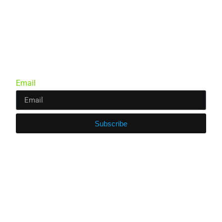
Email
Subscribe