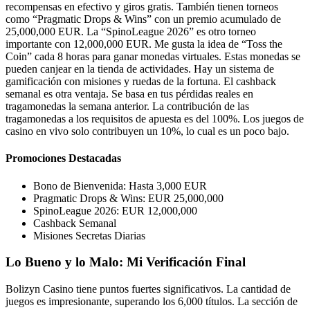
recompensas en efectivo y giros gratis. También tienen torneos
como “Pragmatic Drops & Wins” con un premio acumulado de
25,000,000 EUR. La “SpinoLeague 2026” es otro torneo
importante con 12,000,000 EUR. Me gusta la idea de “Toss the
Coin” cada 8 horas para ganar monedas virtuales. Estas monedas se
pueden canjear en la tienda de actividades. Hay un sistema de
gamificación con misiones y ruedas de la fortuna. El cashback
semanal es otra ventaja. Se basa en tus pérdidas reales en
tragamonedas la semana anterior. La contribución de las
tragamonedas a los requisitos de apuesta es del 100%. Los juegos de
casino en vivo solo contribuyen un 10%, lo cual es un poco bajo.
Promociones Destacadas
Bono de Bienvenida: Hasta 3,000 EUR
Pragmatic Drops & Wins: EUR 25,000,000
SpinoLeague 2026: EUR 12,000,000
Cashback Semanal
Misiones Secretas Diarias
Lo Bueno y lo Malo: Mi Verificación Final
Bolizyn Casino tiene puntos fuertes significativos. La cantidad de
juegos es impresionante, superando los 6,000 títulos. La sección de