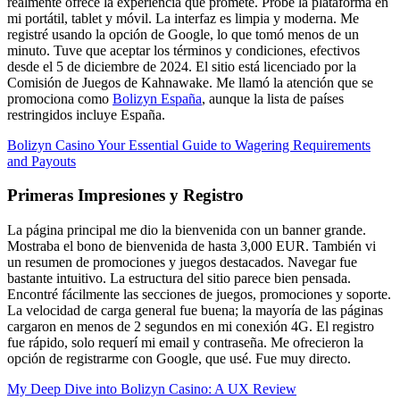
realmente ofrece la experiencia que promete. Probé la plataforma en
mi portátil, tablet y móvil. La interfaz es limpia y moderna. Me
registré usando la opción de Google, lo que tomó menos de un
minuto. Tuve que aceptar los términos y condiciones, efectivos
desde el 5 de diciembre de 2024. El sitio está licenciado por la
Comisión de Juegos de Kahnawake. Me llamó la atención que se
promociona como
Bolizyn España
, aunque la lista de países
restringidos incluye España.
Bolizyn Casino Your Essential Guide to Wagering Requirements
and Payouts
Primeras Impresiones y Registro
La página principal me dio la bienvenida con un banner grande.
Mostraba el bono de bienvenida de hasta 3,000 EUR. También vi
un resumen de promociones y juegos destacados. Navegar fue
bastante intuitivo. La estructura del sitio parece bien pensada.
Encontré fácilmente las secciones de juegos, promociones y soporte.
La velocidad de carga general fue buena; la mayoría de las páginas
cargaron en menos de 2 segundos en mi conexión 4G. El registro
fue rápido, solo requerí mi email y contraseña. Me ofrecieron la
opción de registrarme con Google, que usé. Fue muy directo.
My Deep Dive into Bolizyn Casino: A UX Review