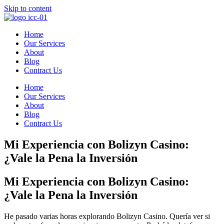
Skip to content
Home
Our Services
About
Blog
Contract Us
Home
Our Services
About
Blog
Contract Us
Mi Experiencia con Bolizyn Casino:
¿Vale la Pena la Inversión
Mi Experiencia con Bolizyn Casino:
¿Vale la Pena la Inversión
He pasado varias horas explorando Bolizyn Casino. Quería ver si