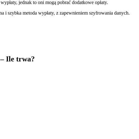
wypłaty, jednak to oni mogą pobrać dodatkowe opłaty.
zna i szybka metoda wypłaty, z zapewnieniem szyfrowania danych.
– Ile trwa?