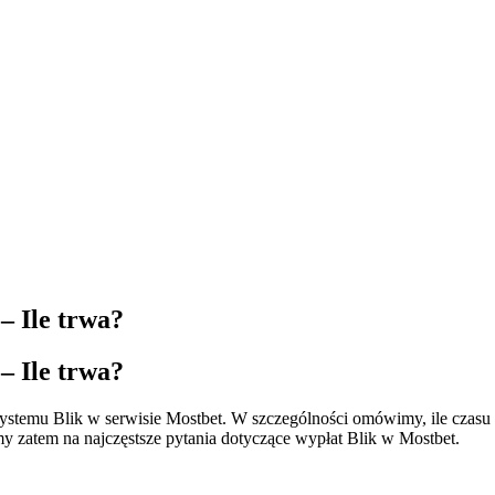
– Ile trwa?
– Ile trwa?
stemu Blik w serwisie Mostbet. W szczególności omówimy, ile czasu z
y zatem na najczęstsze pytania dotyczące wypłat Blik w Mostbet.