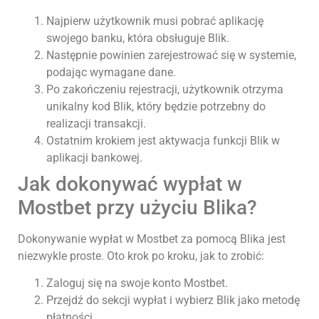
Najpierw użytkownik musi pobrać aplikację
swojego banku, która obsługuje Blik.
Następnie powinien zarejestrować się w systemie,
podając wymagane dane.
Po zakończeniu rejestracji, użytkownik otrzyma
unikalny kod Blik, który będzie potrzebny do
realizacji transakcji.
Ostatnim krokiem jest aktywacja funkcji Blik w
aplikacji bankowej.
Jak dokonywać wypłat w
Mostbet przy użyciu Blika?
Dokonywanie wypłat w Mostbet za pomocą Blika jest
niezwykle proste. Oto krok po kroku, jak to zrobić:
Zaloguj się na swoje konto Mostbet.
Przejdź do sekcji wypłat i wybierz Blik jako metodę
płatności.