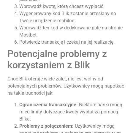
Wprowadź kwotę, którą chcesz wypłacić.
Wygenerowany kod Blik zostanie przesłany na
Twoje urządzenie mobilne.
Wprowadź ten kod w dedykowane pole na stronie
Mostbet.
Potwierdź transakcję i czekaj na jej realizację.
Potencjalne problemy z
korzystaniem z Blik
Choć Blik oferuje wiele zalet, nie jest wolny od
potencjalnych problemów. Użytkownicy mogą napotkać
na takie trudności jak:
Ograniczenia transakcyjne:
Niektóre banki mogą
mieć limity dotyczące kwoty wypłat za pomocą
Blika.
Problemy z połączeniem:
Użytkownicy mogą