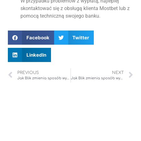
W przypadku problemów z wypłatą, najlepiej
skontaktować się z obsługą klienta Mostbet lub z
pomocą techniczną swojego banku.
Facebook
Twitter
LinkedIn
PREVIOUS
NEXT
Jak Blik zmienia sposób wypłat w Mostbet?
Jak Blik zmienia sposób wypłat w Mostbet?