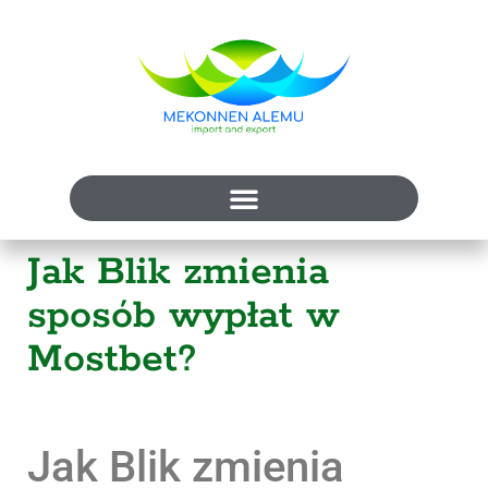
Jak Blik zmienia
sposób wypłat w
Mostbet?
Jak Blik zmienia