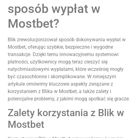
sposób wypłat w
Mostbet?
Blik zrewolucjonizował sposób dokonywania wypłat w
Mostbet, oferując szybkie, bezpieczne i wygodne
transakcje. Dzięki temu innowacyjnemu systemowi
płatności, użytkownicy mogą teraz cieszyć się
natychmiastowymi wypłatami, które wcześniej mogły
być czasochłonne i skomplikowane. W niniejszym
artykule omówimy kluczowe aspekty związane z
korzystaniem z Blika w Mostbet, a także zalety i
potencjalne problemy, z jakimi mogą spotkać się gracze.
Zalety korzystania z Blik w
Mostbet