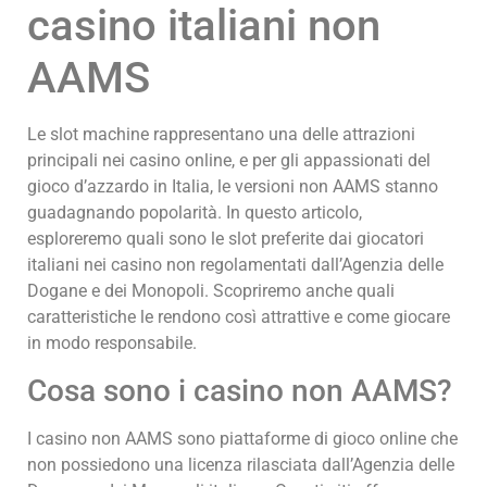
casino italiani non
AAMS
Le slot machine rappresentano una delle attrazioni
principali nei casino online, e per gli appassionati del
gioco d’azzardo in Italia, le versioni non AAMS stanno
guadagnando popolarità. In questo articolo,
esploreremo quali sono le slot preferite dai giocatori
italiani nei casino non regolamentati dall’Agenzia delle
Dogane e dei Monopoli. Scopriremo anche quali
caratteristiche le rendono così attrattive e come giocare
in modo responsabile.
Cosa sono i casino non AAMS?
I casino non AAMS sono piattaforme di gioco online che
non possiedono una licenza rilasciata dall’Agenzia delle