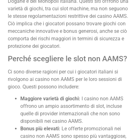
Dogane e dei Monopoli italiana. Questi siti offrono una
varietà di giochi, tra cui slot machine, ma non seguono
le stesse regolamentazioni restrittive dei casino AAMS.
Ciò implica che i giocatori possano trovare giochi con
meccaniche innovative e bonus generosi, anche se ciò
comporta dei rischi maggiori in termini di sicurezza e
protezione dei giocatori.
Perché scegliere le slot non AAMS?
Ci sono diverse ragioni per cui i giocatori italiani si
rivolgono ai casino non AAMS per le loro sessioni di
gioco. Questi possono includere:
Maggiore varietà di giochi:
I casino non AAMS
offrono un ampio assortimento di slot, incluse
quelle di provider internazionali che non sono
disponibili nei casino AAMS.
Bonus più elevati:
Le offerte promozionali nei
casino non AAMS sono spesso più vantaggiose,