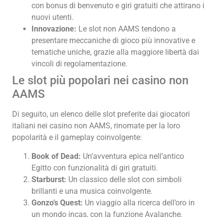
con bonus di benvenuto e giri gratuiti che attirano i
nuovi utenti.
Innovazione:
Le slot non AAMS tendono a
presentare meccaniche di gioco più innovative e
tematiche uniche, grazie alla maggiore libertà dai
vincoli di regolamentazione.
Le slot più popolari nei casino non
AAMS
Di seguito, un elenco delle slot preferite dai giocatori
italiani nei casino non AAMS, rinomate per la loro
popolarità e il gameplay coinvolgente:
Book of Dead:
Un’avventura epica nell’antico
Egitto con funzionalità di giri gratuiti.
Starburst:
Un classico delle slot con simboli
brillanti e una musica coinvolgente.
Gonzo’s Quest:
Un viaggio alla ricerca dell’oro in
un mondo incas, con la funzione Avalanche.