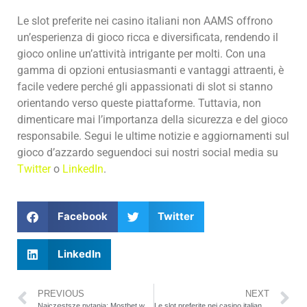
Le slot preferite nei casino italiani non AAMS offrono
un’esperienza di gioco ricca e diversificata, rendendo il
gioco online un’attività intrigante per molti. Con una
gamma di opzioni entusiasmanti e vantaggi attraenti, è
facile vedere perché gli appassionati di slot si stanno
orientando verso queste piattaforme. Tuttavia, non
dimenticare mai l’importanza della sicurezza e del gioco
responsabile. Segui le ultime notizie e aggiornamenti sul
gioco d’azzardo seguendoci sui nostri social media su
Twitter
o
LinkedIn
.
Facebook
Twitter
LinkedIn
PREVIOUS
NEXT
Najczęstsze pytania: Mostbet wypłata Blik – Ile trwa?
Le slot preferite nei casino italiani non AAMS