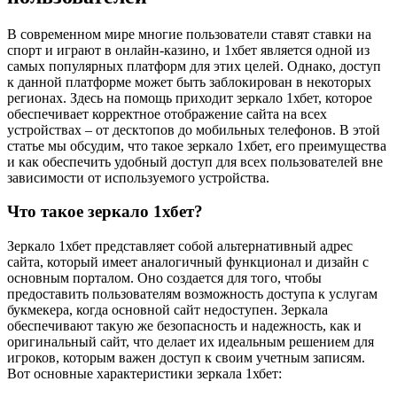
В современном мире многие пользователи ставят ставки на
спорт и играют в онлайн-казино, и 1хбет является одной из
самых популярных платформ для этих целей. Однако, доступ
к данной платформе может быть заблокирован в некоторых
регионах. Здесь на помощь приходит зеркало 1хбет, которое
обеспечивает корректное отображение сайта на всех
устройствах – от десктопов до мобильных телефонов. В этой
статье мы обсудим, что такое зеркало 1хбет, его преимущества
и как обеспечить удобный доступ для всех пользователей вне
зависимости от используемого устройства.
Что такое зеркало 1хбет?
Зеркало 1хбет представляет собой альтернативный адрес
сайта, который имеет аналогичный функционал и дизайн с
основным порталом. Оно создается для того, чтобы
предоставить пользователям возможность доступа к услугам
букмекера, когда основной сайт недоступен. Зеркала
обеспечивают такую же безопасность и надежность, как и
оригинальный сайт, что делает их идеальным решением для
игроков, которым важен доступ к своим учетным записям.
Вот основные характеристики зеркала 1хбет: