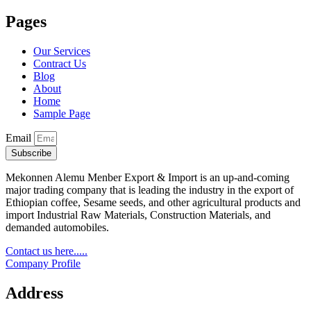
Pages
Our Services
Contract Us
Blog
About
Home
Sample Page
Email
Subscribe
Mekonnen Alemu Menber Export & Import is an up-and-coming
major trading company that is leading the industry in the export of
Ethiopian coffee, Sesame seeds, and other agricultural products and
import Industrial Raw Materials, Construction Materials, and
demanded automobiles.
Contact us here.....
Company Profile
Address