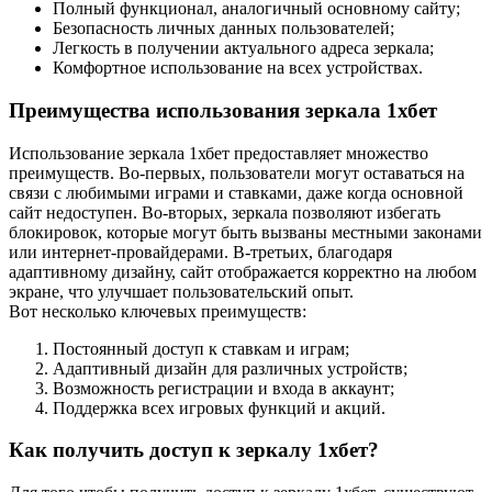
Полный функционал, аналогичный основному сайту;
Безопасность личных данных пользователей;
Легкость в получении актуального адреса зеркала;
Комфортное использование на всех устройствах.
Преимущества использования зеркала 1хбет
Использование зеркала 1хбет предоставляет множество
преимуществ. Во-первых, пользователи могут оставаться на
связи с любимыми играми и ставками, даже когда основной
сайт недоступен. Во-вторых, зеркала позволяют избегать
блокировок, которые могут быть вызваны местными законами
или интернет-провайдерами. В-третьих, благодаря
адаптивному дизайну, сайт отображается корректно на любом
экране, что улучшает пользовательский опыт.
Вот несколько ключевых преимуществ:
Постоянный доступ к ставкам и играм;
Адаптивный дизайн для различных устройств;
Возможность регистрации и входа в аккаунт;
Поддержка всех игровых функций и акций.
Как получить доступ к зеркалу 1хбет?