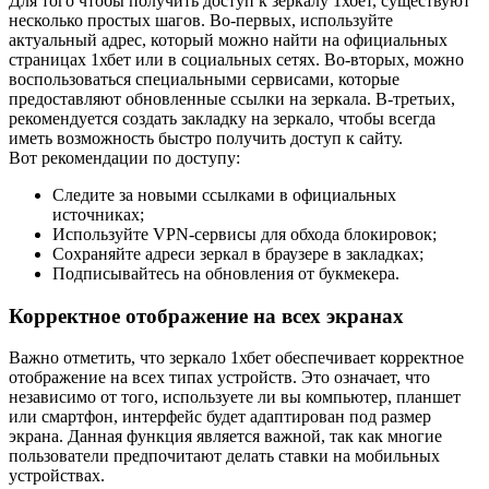
Для того чтобы получить доступ к зеркалу 1хбет, существуют
несколько простых шагов. Во-первых, используйте
актуальный адрес, который можно найти на официальных
страницах 1хбет или в социальных сетях. Во-вторых, можно
воспользоваться специальными сервисами, которые
предоставляют обновленные ссылки на зеркала. В-третьих,
рекомендуется создать закладку на зеркало, чтобы всегда
иметь возможность быстро получить доступ к сайту.
Вот рекомендации по доступу:
Следите за новыми ссылками в официальных
источниках;
Используйте VPN-сервисы для обхода блокировок;
Сохраняйте адреси зеркал в браузере в закладках;
Подписывайтесь на обновления от букмекера.
Корректное отображение на всех экранах
Важно отметить, что зеркало 1хбет обеспечивает корректное
отображение на всех типах устройств. Это означает, что
независимо от того, используете ли вы компьютер, планшет
или смартфон, интерфейс будет адаптирован под размер
экрана. Данная функция является важной, так как многие
пользователи предпочитают делать ставки на мобильных
устройствах.