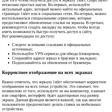
Для того чтобы получить доступ к зеркалу 1хбет, существуют
несколько простых шагов. Во-первых, используйте
актуальный адрес, который можно найти на официальных
страницах 1хбет или в социальных сетях. Во-вторых, можно
воспользоваться специальными сервисами, которые
предоставляют обновленные ссылки на зеркала. В-третьих,
рекомендуется создать закладку на зеркало, чтобы всегда
иметь возможность быстро получить доступ к сайту.
Вот рекомендации по доступу:
Следите за новыми ссылками в официальных
источниках;
Используйте VPN-сервисы для обхода блокировок;
Сохраняйте адреси зеркал в браузере в закладках;
Подписывайтесь на обновления от букмекера.
Корректное отображение на всех экранах
Важно отметить, что зеркало 1хбет обеспечивает корректное
отображение на всех типах устройств. Это означает, что
независимо от того, используете ли вы компьютер, планшет
или смартфон, интерфейс будет адаптирован под размер
экрана. Данная функция является важной, так как многие
пользователи предпочитают делать ставки на мобильных
устройствах.