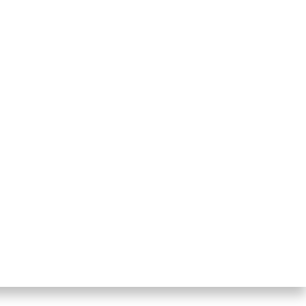
Contract Us