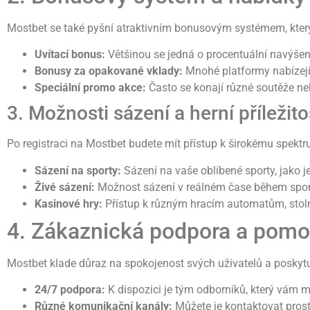
Mostbet se také pyšní atraktivním bonusovým systémem, který 
Uvítací bonus:
Většinou se jedná o procentuální navýšen
Bonusy za opakované vklady:
Mnohé platformy nabízejí b
Speciální promo akce:
Často se konají různé soutěže neb
3. Možnosti sázení a herní příležito
Po registraci na Mostbet budete mít přístup k širokému spektru
Sázení na sporty:
Sázení na vaše oblíbené sporty, jako je
Živé sázení:
Možnost sázení v reálném čase během sport
Kasinové hry:
Přístup k různým hracím automatům, sto
4. Zákaznická podpora a pom
Mostbet klade důraz na spokojenost svých uživatelů a poskytu
24/7 podpora:
K dispozici je tým odborníků, který vám 
Různé komunikační kanály:
Můžete je kontaktovat prostř