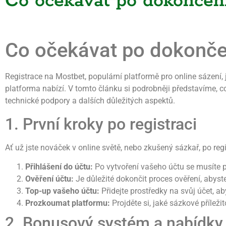
Co očekávat po dokončení
Co očekávat po dokončen
Registrace na Mostbet, populární platformě pro online sázení, 
platforma nabízí. V tomto článku si podrobněji představíme,
technické podpory a dalších důležitých aspektů.
1. První kroky po registraci
Ať už jste nováček v online světě, nebo zkušený sázkař, po regi
Přihlášení do účtu:
Po vytvoření vašeho účtu se musíte p
Ověření účtu:
Je důležité dokončit proces ověření, abyste
Top-up vašeho účtu:
Přidejte prostředky na svůj účet, ab
Prozkoumat platformu:
Projděte si, jaké sázkové příležit
2. Bonusový systém a nabídky