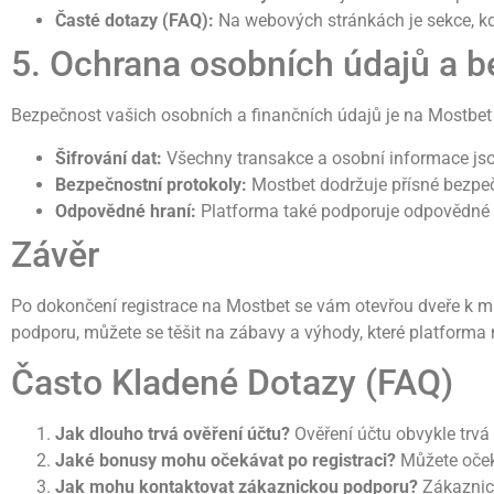
Časté dotazy (FAQ):
Na webových stránkách je sekce, kd
5. Ochrana osobních údajů a 
Bezpečnost vašich osobních a finančních údajů je na Mostbet ta
Šifrování dat:
Všechny transakce a osobní informace jsou
Bezpečnostní protokoly:
Mostbet dodržuje přísné bezpečn
Odpovědné hraní:
Platforma také podporuje odpovědné h
Závěr
Po dokončení registrace na Mostbet se vám otevřou dveře k m
podporu, můžete se těšit na zábavy a výhody, které platforma n
Často Kladené Dotazy (FAQ)
Jak dlouho trvá ověření účtu?
Ověření účtu obvykle trvá 
Jaké bonusy mohu očekávat po registraci?
Můžete očeká
Jak mohu kontaktovat zákaznickou podporu?
Zákaznick