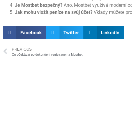
Je Mostbet bezpečný?
Ano, Mostbet využívá moderní och
Jak mohu vložit peníze na svůj účet?
Vklady můžete pro
Facebook
Twitter
LinkedIn
PREVIOUS
Co očekávat po dokončení registrace na Mostbet