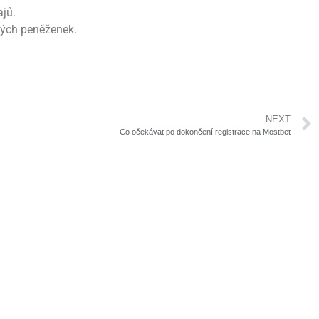
ajů.
kých peněženek.
NEXT
Co očekávat po dokončení registrace na Mostbet