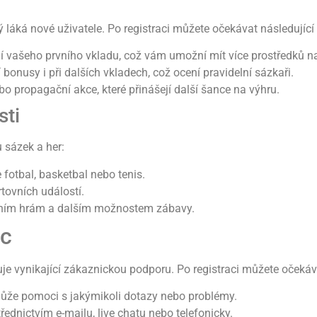
láká nové uživatele. Po registraci můžete očekávat následující
í vašeho prvního vkladu, což vám umožní mít více prostředků na
onusy i při dalších vkladech, což ocení pravidelní sázkaři.
o propagační akce, které přinášejí další šance na výhru.
sti
 sázek a her:
 fotbal, basketbal nebo tenis.
ovních událostí.
lním hrám a dalším možnostem zábavy.
oc
je vynikající zákaznickou podporu. Po registraci můžete očekáv
může pomoci s jakýmikoli dotazy nebo problémy.
ednictvím e-mailu, live chatu nebo telefonicky.