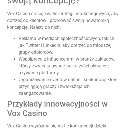
swoją koncepcję?
Vox Casino stosuje wiele strategii marketingowych, aby
dotrzeć do klientów i promować swoją nowatorską
koncepcję. Należy do nich:
Reklama w mediach społecznościowych, takich
jak Twitter i LinkedIn, aby dotrzeć do młodszej
grupy odbiorców.
Współpraca z influencerami w branży zakładów,
którzy zwracają uwagę na korzyści płynące z
używania platformy.
Organizowanie eventów online i konkursów, które
przyciągają graczy i zwiększają ich
zaangażowanie.
Przykłady innowacyjności w
Vox Casino
Vox Casino wyróżnia się na tle konkurencji dzięki