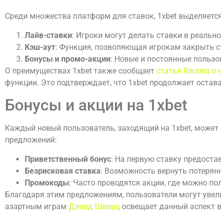
Среди множества платформ для ставок, 1xbet выделяет
Лайв-ставки
: Игроки могут делать ставки в реальн
Кэш-аут
: Функция, позволяющая игрокам закрыть с
Бонусы и промо-акции
: Новые и постоянные пользо
О преимуществах 1xbet также сообщает
статья Reuters о
функции. Это подтверждает, что 1xbet продолжает остава
Бонусы и акции на 1xbet
Каждый новый пользователь, заходящий на 1xbet, может
предложений:
Приветственный бонус
: На первую ставку предоста
Безрисковая ставка
: Возможность вернуть потерянн
Промокоды
: Часто проводятся акции, где можно п
Благодаря этим предложениям, пользователи могут увел
азартным играм
Дэвид Шварц
освещает данный аспект в