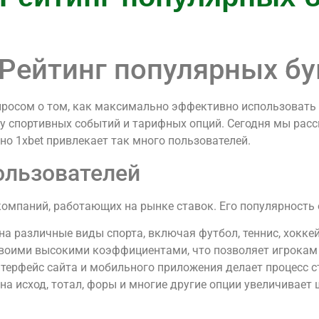
: Рейтинг популярных б
опросом о том, как максимально эффективно использоват
ву спортивных событий и тарифных опций. Сегодня мы рас
о 1xbet привлекает так много пользователей.
ользователей
 компаний, работающих на рынке ставок. Его популярност
 на различные виды спорта, включая футбол, теннис, хоккей
 своими высокими коэффициентами, что позволяет игрока
нтерфейс сайта и мобильного приложения делает процесс 
на исход, тотал, форы и многие другие опции увеличивает