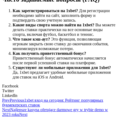
Как зарегистрироваться на 1xbet?
Для регистрации
необходимо зайти на сайт, заполнить форму и
подтвердить свою учетную запись.
Какие виды спорта можно найти на 1xbet?
Вы можете
делать ставки практически на все основные виды
спорта, включая футбол, баскетбол и теннис.
Что такое кэш-аут?
Это функция, позволяющая
игрокам закрыть свою ставку до окончания события,
минимизируя возможные потери.
Как получить приветственный бонус?
Приветственный бонус автоматически начисляется
после первой успешной ставки на платформе.
Существуют ли мобильные приложения для 1xbet?
Да, 1xbet предлагает удобные мобильные приложения
для ставок на iOS и Android.
Facebook
Twitter
LinkedIn
Prev
Previous
1xbet вход на сегодня: Рейтинг популярных
букмекерских ставок
Next
Najlepsze kasyna oferujące darmowe gry w trybie demo w
2023 roku
Next