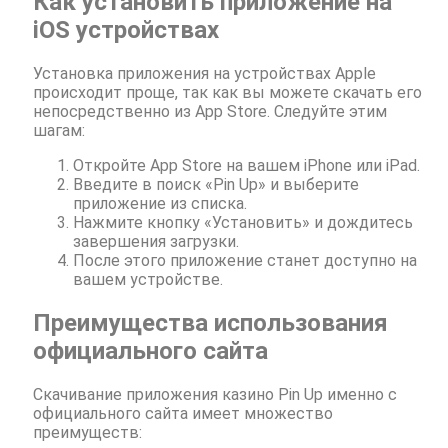
Как установить приложение на
iOS устройствах
Установка приложения на устройствах Apple
происходит проще, так как вы можете скачать его
непосредственно из App Store. Следуйте этим
шагам:
Откройте App Store на вашем iPhone или iPad.
Введите в поиск «Pin Up» и выберите
приложение из списка.
Нажмите кнопку «Установить» и дождитесь
завершения загрузки.
После этого приложение станет доступно на
вашем устройстве.
Преимущества использования
официального сайта
Скачивание приложения казино Pin Up именно с
официального сайта имеет множество
преимуществ: