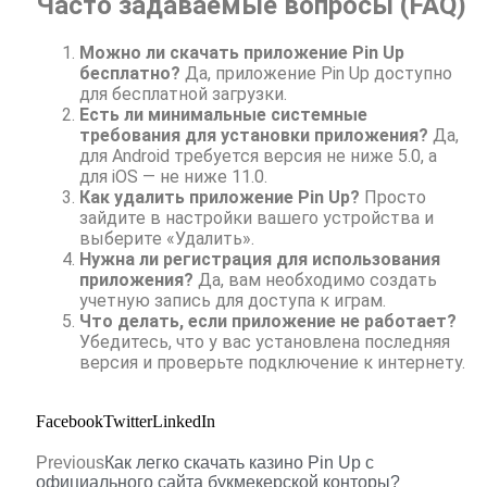
Часто задаваемые вопросы (FAQ)
Можно ли скачать приложение Pin Up
бесплатно?
Да, приложение Pin Up доступно
для бесплатной загрузки.
Есть ли минимальные системные
требования для установки приложения?
Да,
для Android требуется версия не ниже 5.0, а
для iOS — не ниже 11.0.
Как удалить приложение Pin Up?
Просто
зайдите в настройки вашего устройства и
выберите «Удалить».
Нужна ли регистрация для использования
приложения?
Да, вам необходимо создать
учетную запись для доступа к играм.
Что делать, если приложение не работает?
Убедитесь, что у вас установлена последняя
версия и проверьте подключение к интернету.
Facebook
Twitter
LinkedIn
Previous
Как легко скачать казино Pin Up с
официального сайта букмекерской конторы?