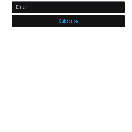
Subscribe
Contact us here.....