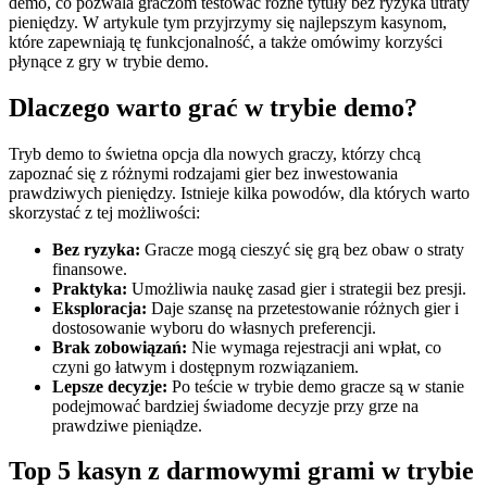
demo, co pozwala graczom testować różne tytuły bez ryzyka utraty
pieniędzy. W artykule tym przyjrzymy się najlepszym kasynom,
które zapewniają tę funkcjonalność, a także omówimy korzyści
płynące z gry w trybie demo.
Dlaczego warto grać w trybie demo?
Tryb demo to świetna opcja dla nowych graczy, którzy chcą
zapoznać się z różnymi rodzajami gier bez inwestowania
prawdziwych pieniędzy. Istnieje kilka powodów, dla których warto
skorzystać z tej możliwości:
Bez ryzyka:
Gracze mogą cieszyć się grą bez obaw o straty
finansowe.
Praktyka:
Umożliwia naukę zasad gier i strategii bez presji.
Eksploracja:
Daje szansę na przetestowanie różnych gier i
dostosowanie wyboru do własnych preferencji.
Brak zobowiązań:
Nie wymaga rejestracji ani wpłat, co
czyni go łatwym i dostępnym rozwiązaniem.
Lepsze decyzje:
Po teście w trybie demo gracze są w stanie
podejmować bardziej świadome decyzje przy grze na
prawdziwe pieniądze.
Top 5 kasyn z darmowymi grami w trybie