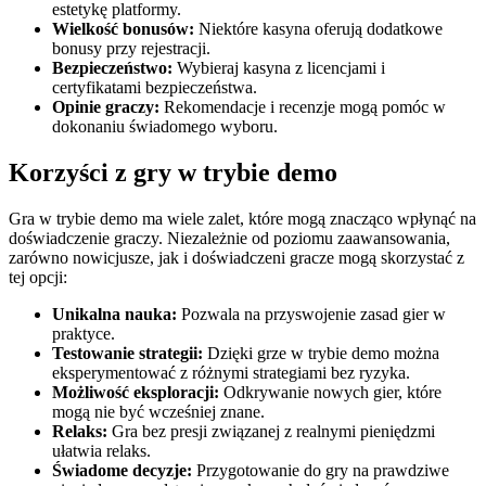
estetykę platformy.
Wielkość bonusów:
Niektóre kasyna oferują dodatkowe
bonusy przy rejestracji.
Bezpieczeństwo:
Wybieraj kasyna z licencjami i
certyfikatami bezpieczeństwa.
Opinie graczy:
Rekomendacje i recenzje mogą pomóc w
dokonaniu świadomego wyboru.
Korzyści z gry w trybie demo
Gra w trybie demo ma wiele zalet, które mogą znacząco wpłynąć na
doświadczenie graczy. Niezależnie od poziomu zaawansowania,
zarówno nowicjusze, jak i doświadczeni gracze mogą skorzystać z
tej opcji:
Unikalna nauka:
Pozwala na przyswojenie zasad gier w
praktyce.
Testowanie strategii:
Dzięki grze w trybie demo można
eksperymentować z różnymi strategiami bez ryzyka.
Możliwość eksploracji:
Odkrywanie nowych gier, które
mogą nie być wcześniej znane.
Relaks:
Gra bez presji związanej z realnymi pieniędzmi
ułatwia relaks.
Świadome decyzje:
Przygotowanie do gry na prawdziwe