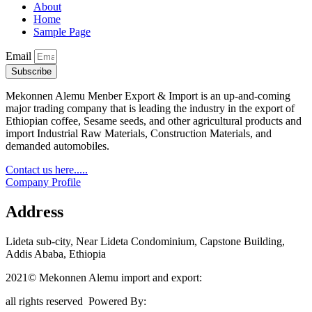
About
Home
Sample Page
Email
Subscribe
Mekonnen Alemu Menber Export & Import is an up-and-coming
major trading company that is leading the industry in the export of
Ethiopian coffee, Sesame seeds, and other agricultural products and
import Industrial Raw Materials, Construction Materials, and
demanded automobiles.
Contact us here.....
Company Profile
Address
Lideta sub-city, Near Lideta Condominium, Capstone Building,
Addis Ababa, Ethiopia
2021© Mekonnen Alemu import and export:
all rights reserved Powered By: