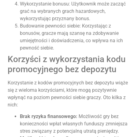
Wykorzystanie bonusu: Użytkownik może zacząć
grać na wybranych grach hazardowych,
wykorzystując przyznany bonus.
Budowanie pewności siebie: Korzystając z
bonusów, gracze mają szansę na zdobywanie
umiejętności i doświadczenia, co wpływa na ich
pewność siebie.
Korzyści z wykorzystania kodu
promocyjnego bez depozytu
Korzystanie z kodów promocyjnych bez depozytu wiąże
się z wieloma korzyściami, które mogą pozytywnie
wpłynąć na poziom pewności siebie graczy. Oto kilka z
nich:
Brak ryzyka finansowego:
Możliwość gry bez
konieczności wpłat własnych funduszy zmniejsza
stres związany z potencjalną utratą pieniędzy.