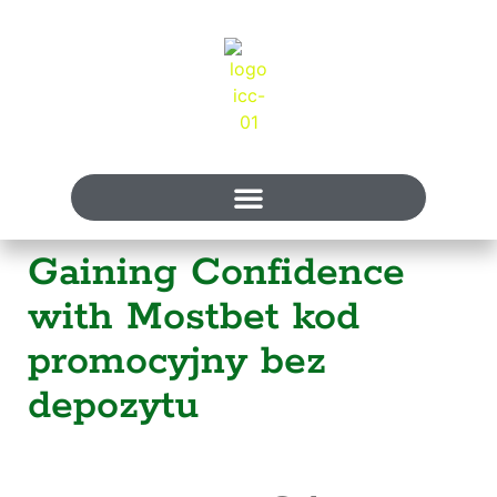
Gaining Confidence
with Mostbet kod
promocyjny bez
depozytu