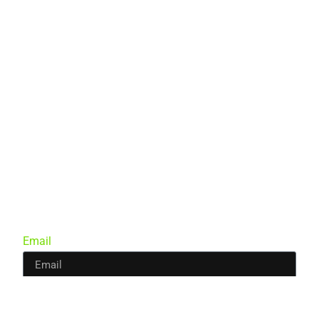
Email
Subscribe