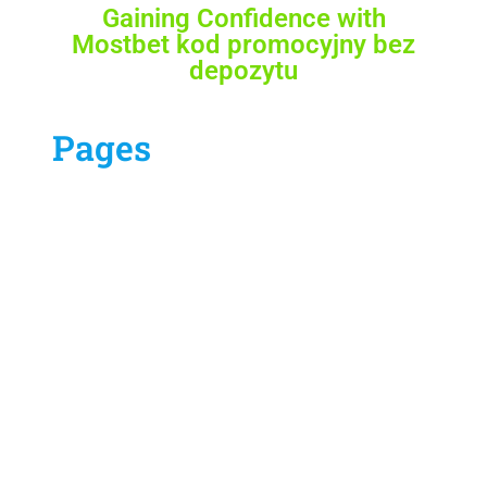
Gaining Confidence with
Mostbet kod promocyjny bez
depozytu
Pages
Our Services
Contract Us
Blog
About
Home
Sample Page