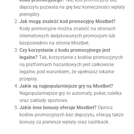
depozytu pozwala na grę bez konieczności wpłaty
pieniędzy.
Jak mogę znaleźć kod promocyjny Mostbet?
Kody promocyjne można znaleźć na stronach
internetowych dedykowanych promocjom lub
bezpośrednio na stronie Mostbet.
Czy korzystanie z kodu promocyjnego jest
legalne?
Tak, korzystanie z kodów promocyjnych
na platformach hazardowych jest całkowicie
legalne, pod warunkiem, że spełniasz lokalne
przepisy.
Jakie są najpopularniejsze gry na Mostbet?
Najpopularniejsze gry to automaty, poker, ruletka
oraz zakłady sportowe.
Jakie inne bonusy oferuje Mostbet?
Oprócz
kodów promocyjnych bez depozytu, oferują także
bonusy za pierwsze wpłaty oraz cashback.