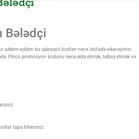
ələdçi
 Bələdçi
siz addım-addım bu qabaqcıl kodları necə istifadə edəcəyinizi
qalədə, Pinco promosyon kodunu necə əldə etmək, tətbiq etmək və
rsiniz.
dlar tapa bilərsiniz.