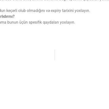
n keçərli olub olmadığını və expiry tarixini yoxlayın.
rlıdırmı?
, amma bunun üçün spesifik qaydaları yoxlayın.