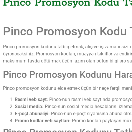
Pinco Promosyon Kodu Tə
Pinco Promosyon Kodu T
Pinco promosyon kodunu tətbiq etmək, alış-veriş zamanı sizin ü
öyrənəcəksiniz. Promosyon kodları, müəyyən təkliflər və endiri
maksimum fayda götürmək üçün lazım olan bütün bilgilərə sah
Pinco Promosyon Kodunu Hara
Pinco promosyon kodunu əldə etmək üçün bir neçə fərqli mənbə
Rəsmi veb sayt:
Pinco-nun rəsmi veb saytında promosyon ko
Sosial media:
Pinco-nun sosial media hesablarını izləmək
E-poçt abunəliyi:
Pinco-nun e-poçt siyahısına abunə olma
Promo kodlar veb saytları:
Promo kodları paylaşan müxtəl