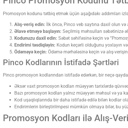
Pinco Promosyon Kodunu Tət
Promosyon kodunu tətbiq etmək üçün aşağıdakı addımları izləy
Alış-veriş edin:
İlk öncə, Pinco veb saytına daxil olun və a
Əlavə etməyə başlayın:
Seçilmiş məhsulları səbətinizə əl
Kodunuzu daxil edin:
Səbət səhifəsinə keçin və “Promosy
Endirimi təsdiqləyin:
Kodun keçərli olduğunu yoxlayın və e
Ödəməyə keçin:
Ödəmə mərhələsinə keçin və alış-verişin
Pinco Kodlarının İstifadə Şərtləri
Pinco promosyon kodlarından istifadə edərkən, bir neçə qayda 
Əksər vaxt promosyon kodları müəyyən tarixlərdə qüvvəd
Bazı promosyon kodları yalnız müəyyən məhsul və ya kate
Kod uşaqlıqlarında bir daha istifadə edilə bilən kodlar ola
Endirimlerin birleştirilmpesi mümkün olmaya bilər, bu yü
Promosyon Kodları ilə Alış-Veri