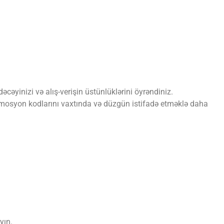
əcəyinizi və alış-verişin üstünlüklərini öyrəndiniz.
romosyon kodlarını vaxtında və düzgün istifadə etməklə daha
yın.