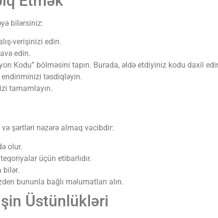
biq Etmək
ə bilərsiniz:
lış-verişinizi edin.
avə edin.
on Kodu” bölməsini tapın. Burada, əldə etdiyiniz kodu daxil edi
ndiriminizi təsdiqləyin.
izi tamamlayın.
və şərtləri nəzərə almaq vacibdir:
ə olur.
qoriyalar üçün etibarlıdır.
 bilər.
zden bununla bağlı məlumatları alın.
şin Üstünlükləri