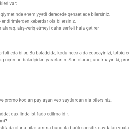
ləri var:
 qiymətində əhəmiyyətli dərəcədə qənaət edə bilərsiniz.
 endirimlərdən xəbərdar ola bilərsiniz.
laraq, alış-veriş etməyi daha sərfəli hala gətirər.
əli edə bilər. Bu bələdçidə, kodu necə əldə edəcəyinizi, tətbiq ed
rmaq üçün bu bələdçidən yararlanın. Son olaraq, unutmayın ki, p
ə promo kodları paylaşan veb saytlardan ala bilərsiniz.
dət daxilində istifadə edilməlidir.
mmi?
stifadə oluna bilər, amma bununla bağlı spesifik qaydaları yoxla