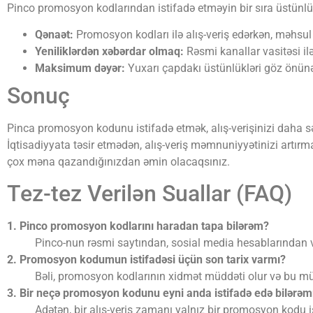
Pinco promosyon kodlarından istifadə etməyin bir sıra üstünlük
Qənaət:
Promosyon kodları ilə alış-veriş edərkən, məhsul
Yeniliklərdən xəbərdar olmaq:
Rəsmi kanallar vasitəsi ilə
Maksimum dəyər:
Yuxarı çapdakı üstünlükləri göz önünə a
Sonuç
Pinca promosyon kodunu istifadə etmək, alış-verişinizi daha sərf
İqtisadiyyata təsir etmədən, alış-veriş məmnuniyyətinizi artı
çox məna qazandığınızdan əmin olacaqsınız.
Tez-tez Verilən Suallar (FAQ)
1. Pinco promosyon kodlarını haradan tapa bilərəm?
Pinco-nun rəsmi saytından, sosial media hesablarından v
2. Promosyon kodumun istifadəsi üçün son tarix varmı?
Bəli, promosyon kodlarının xidmət müddəti olur və bu müd
3. Bir neçə promosyon kodunu eyni anda istifadə edə bilərə
Adətən, bir alış-veriş zamanı yalnız bir promosyon kodu i