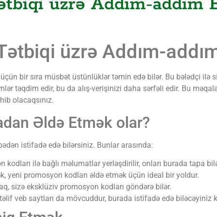
tbiqi üzrə Addım-addım B
ətbiqi üzrə Addım-addım
çün bir sıra müsbət üstünlüklər təmin edə bilər. Bu bələdçi ilə 
mlər təqdim edir, bu da alış-verişinizi daha sərfəli edir. Bu mə
ib olacaqsınız.
dan Əldə Etmək olar?
dən istifadə edə bilərsiniz. Bunlar arasında:
dları ilə bağlı məlumatlar yerləşdirilir, onları burada tapa bilə
, yeni promosyon kodları əldə etmək üçün ideal bir yoldur.
q, sizə eksklüziv promosyon kodları göndərə bilər.
if veb saytları da mövcuddur, burada istifadə edə biləcəyiniz ko