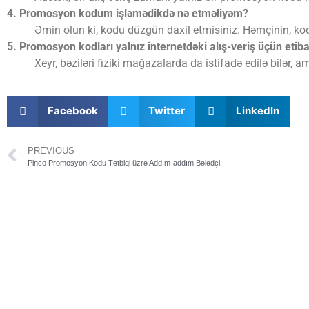
4. Promosyon kodum işləmədikdə nə etməliyəm?
Əmin olun ki, kodu düzgün daxil etmisiniz. Həmçinin, kodu
5. Promosyon kodları yalnız internetdəki alış-veriş üçün etiba
Xeyr, bəziləri fiziki mağazalarda da istifadə edilə bilər
Facebook
Twitter
LinkedIn
PREVIOUS
Pinco Promosyon Kodu Tətbiqi üzrə Addım-addım Bələdçi