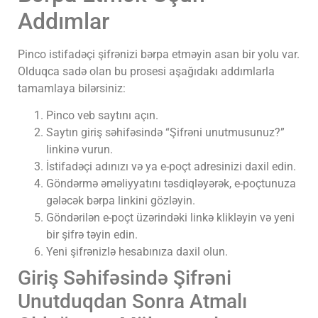
Addımlar
Pinco istifadəçi şifrənizi bərpa etməyin asan bir yolu var.
Olduqca sadə olan bu prosesi aşağıdakı addımlarla
tamamlaya bilərsiniz:
Pinco veb saytını açın.
Saytın giriş səhifəsində “Şifrəni unutmusunuz?”
linkinə vurun.
İstifadəçi adınızı və ya e-poçt adresinizi daxil edin.
Göndərmə əməliyyatını təsdiqləyərək, e-poçtunuza
gələcək bərpa linkini gözləyin.
Göndərilən e-poçt üzərindəki linkə klikləyin və yeni
bir şifrə təyin edin.
Yeni şifrənizlə hesabınıza daxil olun.
Giriş Səhifəsində Şifrəni
Unutduqdan Sonra Atmalı