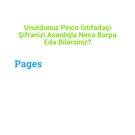
Unutdunuz Pinco İstifadəçi
Şifrənizi Asanlıqla Necə Bərpa
Edə Bilərsiniz?
Pages
Our Services
Contract Us
Blog
About
Home
Sample Page