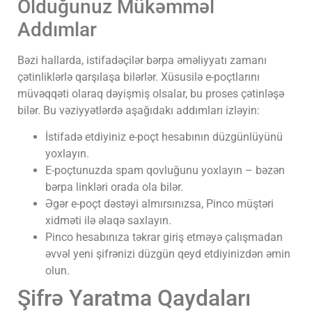
Olduğunuz Mükəmməl
Addımlar
Bəzi hallarda, istifadəçilər bərpa əməliyyatı zamanı
çətinliklərlə qarşılaşa bilərlər. Xüsusilə e-poçtlarını
müvəqqəti olaraq dəyişmiş olsalar, bu proses çətinləşə
bilər. Bu vəziyyətlərdə aşağıdakı addımları izləyin:
İstifadə etdiyiniz e-poçt hesabının düzgünlüyünü
yoxlayın.
E-poçtunuzda spam qovluğunu yoxlayın – bəzən
bərpa linkləri orada ola bilər.
Əgər e-poçt dəstəyi almırsınızsa, Pinco müştəri
xidməti ilə əlaqə saxlayın.
Pinco hesabınıza təkrar giriş etməyə çalışmadan
əvvəl yeni şifrənizi düzgün qeyd etdiyinizdən əmin
olun.
Şifrə Yaratma Qaydaları