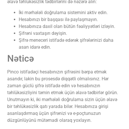
əlavə təhlükəsizlik tədbirlərini də nəzərə alın:
İki mərhələli doğrulama sistemini aktiv edin.
Hesabınızı bir başqası ilə paylaşmayın.
Hesabınıza daxil olan bütün fəaliyyətləri izləyin.
Şifrəni vaxtaşırı dəyişin.
Şifrə meneceri istifadə edərək şifrələrinizi daha
asan idarə edin.
Nəticə
Pinco istifadəçi hesabınızın şifrəsini bərpa etmək
asandır, lakin bu prosesdə diqqətli olmalısınız. Hər
zaman güclü şifrə istifadə edin və hesabınızın
təhlükəsizliyini təmin etmək üçün əlavə tədbirlər görün.
Unutmayın ki, iki mərhələli doğrulama sizin üçün əlavə
bir təhlükəsizlik qatı yarada bilər. Hesabınıza girişi
asanlaşdırmaq üçün şifrənizi və e-poçtunuzun
düzgünlüyünü mütəmadi olaraq yoxlayın.