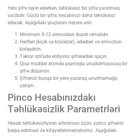
Yeni şifrə təyin edərkən, təhlükəsiz bir şifrə yaratmaq
vacibdir. Güclü bir şifrə, hesabınızı daha təhlükəsiz
edəcək. Aşağıdakı ipuçlarını nəzərə alın:
Minimum 8-12 simvoldan ibarət olmalıdır.
Hərfləri (kiçik və böyüklər), ədədləri və simvolları
birləşdirin.
Təkrar istifadə etdiyiniz şifrələrdən qaçın.
Qısa müddət ərzində asanlıqla unudulmayacaq bir
şifrə düşünün.
Şifrənizi başqa bir yerə yazaraq unutmamağa
çalışın.
Pinco Hesabınızdakı
Təhlükəsizlik Parametrləri
Hesab təhlükəsizliyinin artırılması üçün, yalnız şifrənin
bərpa edilməsi ilə kifayətlənməməlisiniz. Aşağıdakı