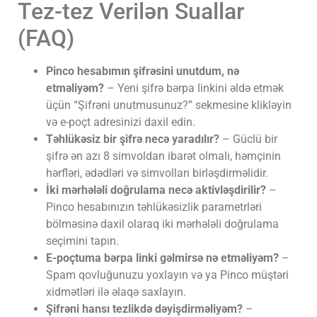
Tez-tez Verilən Suallar
(FAQ)
Pinco hesabımın şifrəsini unutdum, nə
etməliyəm?
– Yeni şifrə bərpa linkini əldə etmək
üçün “Şifrəni unutmusunuz?” sekmesine klikləyin
və e-poçt adresinizi daxil edin.
Təhlükəsiz bir şifrə necə yaradılır?
– Güclü bir
şifrə ən azı 8 simvoldan ibarət olmalı, həmçinin
hərfləri, ədədləri və simvolları birləşdirməlidir.
İki mərhələli doğrulama necə aktivləşdirilir?
–
Pinco hesabınızın təhlükəsizlik parametrləri
bölməsinə daxil olaraq iki mərhələli doğrulama
seçimini tapın.
E-poçtuma bərpa linki gəlmirsə nə etməliyəm?
–
Spam qovluğunuzu yoxlayın və ya Pinco müştəri
xidmətləri ilə əlaqə saxlayın.
Şifrəni hansı tezlikdə dəyişdirməliyəm?
–