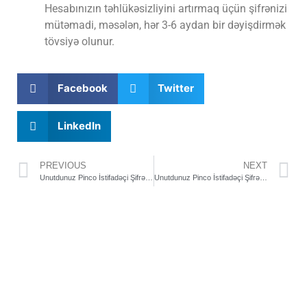
Hesabınızın təhlükəsizliyini artırmaq üçün şifrənizi
mütəmadi, məsələn, hər 3-6 aydan bir dəyişdirmək
tövsiyə olunur.
Facebook
Twitter
LinkedIn
PREVIOUS
NEXT
Unutdunuz Pinco İstifadəçi Şifrənizi Asanlıqla Necə Bərpa Edə Bilərsiniz?
Unutdunuz Pinco İstifadəçi Şifrənizi Asanlıqla Necə Bərpa Edə Bilərsiniz?