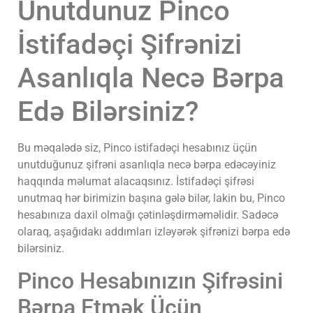
Unutdunuz Pinco
İstifadəçi Şifrənizi
Asanlıqla Necə Bərpa
Edə Bilərsiniz?
Bu məqalədə siz, Pinco istifadəçi hesabınız üçün
unutduğunuz şifrəni asanlıqla necə bərpa edəcəyiniz
haqqında məlumat alacaqsınız. İstifadəçi şifrəsi
unutmaq hər birimizin başına gələ bilər, lakin bu, Pinco
hesabınıza daxil olmağı çətinləşdirməməlidir. Sadəcə
olaraq, aşağıdakı addımları izləyərək şifrənizi bərpa edə
bilərsiniz.
Pinco Hesabınızın Şifrəsini
Bərpa Etmək Üçün