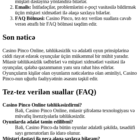
müştəri dəstəyinə yönləndirə bilərlər.
Emails:
İstifadəçilər, problemlərini e-poçt vasitəsilə bildirmək
üçün müştəri xidmətləri ilə əlaqə saxlaya bilərlər.
FAQ Bölməsi:
Casino Pinco, tez-tez verilən suallara cavab
verən ətraflı bir FAQ bölməsi təqdim edir.
Son nəticə
Casino Pinco Online, təhlükəsizlik və ədalətli oyun prinsiplərinə
ciddi riayət edərək oyunçular üçün mükəmməl bir mühit yaradır.
Müasir təhlükəsizlik tədbirləri və müştəri xidmətləri vasitəsi ilə
oyunçular, qələbə qazanmanın yanı sıra rahat hiss edirlər.
Oyunçuların kişilər olan oyunların nəticələrinə olan əminliyi, Casino
Pinco-nun uğurlu fəaliyyətinin əsasını təşkil edir.
Tez-tez verilən suallar (FAQ)
Casino Pinco Online təhlükəsizdirmi?
Bəli, Casino Pinco Online, müasir şifrələmə texnologiyası və
müvafiq lisenziyalarla təhlükəsizdir.
Oyunlarda ədalət təmin edilibmi?
Bəli, Casino Pinco-da bütün oyunlar ədalətli şəkildə, təsadüfi
sayı generatorları ilə idarə olunur.
Müştəri dəstəyi ilə necə əlaqə saxlaya bilərəm?