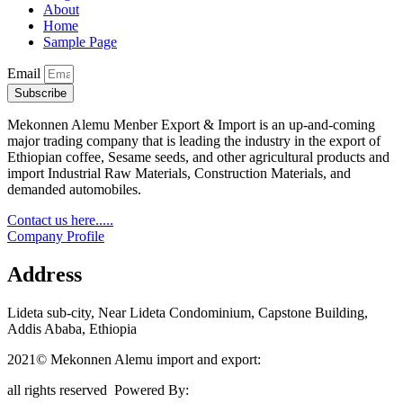
About
Home
Sample Page
Email
Subscribe
Mekonnen Alemu Menber Export & Import is an up-and-coming
major trading company that is leading the industry in the export of
Ethiopian coffee, Sesame seeds, and other agricultural products and
import Industrial Raw Materials, Construction Materials, and
demanded automobiles.
Contact us here.....
Company Profile
Address
Lideta sub-city, Near Lideta Condominium, Capstone Building,
Addis Ababa, Ethiopia
2021© Mekonnen Alemu import and export:
all rights reserved Powered By: