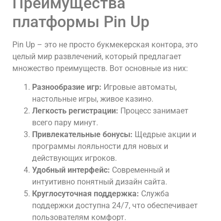
Преимущества
платформы Pin Up
Pin Up – это не просто букмекерская контора, это
целый мир развлечений, который предлагает
множество преимуществ. Вот основные из них:
Разнообразие игр:
Игровые автоматы,
настольные игры, живое казино.
Легкость регистрации:
Процесс занимает
всего пару минут.
Привлекательные бонусы:
Щедрые акции и
программы лояльности для новых и
действующих игроков.
Удобный интерфейс:
Современный и
интуитивно понятный дизайн сайта.
Круглосуточная поддержка:
Служба
поддержки доступна 24/7, что обеспечивает
пользователям комфорт.