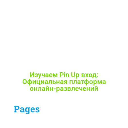
Изучаем Pin Up вход:
Официальная платформа
онлайн-развлечений
Pages
Our Services