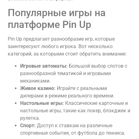
Популярные игры на
платформе Pin Up
Pin Up предлагает разнообразие игр, которые
заинтересуют любого игрока. Вот несколько
категорий, за которыми стоит обратить внимание:
Игровые автоматы:
Большой выбор слотов с
разнообразной тематикой и игровыми
механиками.
Живое казино:
Играйте с реальными
дилерами в режиме реального времени.
Настольные игры:
Классические карточные и
настольные игры, такие как покер, блэкджек и
рулетка.
Спорт:
Доступ к ставкам на различные
спортивные события, от футбола до тенниса.