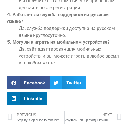
Вы получите его автоматически при первом
депозите после регистрации.
4. Работает ли служба поддержки на русском
языке?
Да, служба поддержки доступна на русском
языке круглосуточно.
5. Могу ли я играть на мобильном устройстве?
Да, сайт адаптирован для мобильных
устройств, и вы можете играть в любое время
и в любом месте.
Facebook
Twitter
LinkedIn
PREVIOUS
NEXT
Step-by-step guide to mostbet az 90 yukle easily
Изучаем Pin Up вход: Официальная платформа онлайн-развлечений