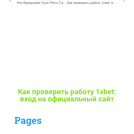
Yeni Başlayanlar Üçün Pinco Casino Onlayn Təcrübəsi
Как проверить работу 1xbet: вход на официальный сайт
Как проверить работу 1xbet:
вход на официальный сайт
Pages