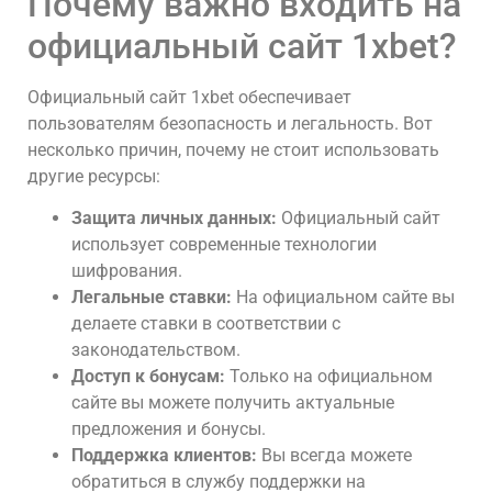
Почему важно входить на
официальный сайт 1xbet?
Официальный сайт 1xbet обеспечивает
пользователям безопасность и легальность. Вот
несколько причин, почему не стоит использовать
другие ресурсы:
Защита личных данных:
Официальный сайт
использует современные технологии
шифрования.
Легальные ставки:
На официальном сайте вы
делаете ставки в соответствии с
законодательством.
Доступ к бонусам:
Только на официальном
сайте вы можете получить актуальные
предложения и бонусы.
Поддержка клиентов:
Вы всегда можете
обратиться в службу поддержки на