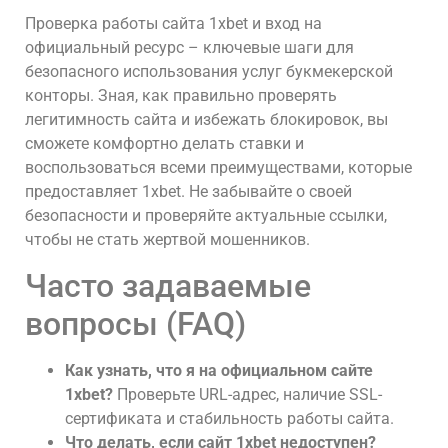
Проверка работы сайта 1xbet и вход на
официальный ресурс – ключевые шаги для
безопасного использования услуг букмекерской
конторы. Зная, как правильно проверять
легитимность сайта и избежать блокировок, вы
сможете комфортно делать ставки и
воспользоваться всеми преимуществами, которые
предоставляет 1xbet. Не забывайте о своей
безопасности и проверяйте актуальные ссылки,
чтобы не стать жертвой мошенников.
Часто задаваемые
вопросы (FAQ)
Как узнать, что я на официальном сайте
1xbet?
Проверьте URL-адрес, наличие SSL-
сертификата и стабильность работы сайта.
Что делать, если сайт 1xbet недоступен?