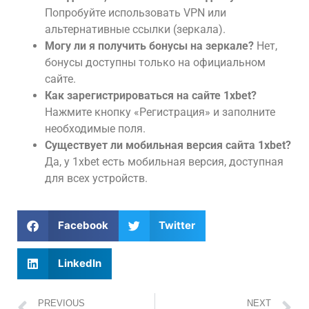
Попробуйте использовать VPN или
альтернативные ссылки (зеркала).
Могу ли я получить бонусы на зеркале?
Нет,
бонусы доступны только на официальном
сайте.
Как зарегистрироваться на сайте 1xbet?
Нажмите кнопку «Регистрация» и заполните
необходимые поля.
Существует ли мобильная версия сайта 1xbet?
Да, у 1xbet есть мобильная версия, доступная
для всех устройств.
Facebook
Twitter
LinkedIn
PREVIOUS
NEXT