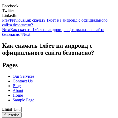
Facebook
Twitter
LinkedIn
Prev
Previous
Как скачать 1хбет на андроид с официального
сайта безопасно?
Next
Как скачать 1хбет на андроид с официального сайта
безопасно?
Next
Как скачать 1хбет на андроид с
официального сайта безопасно?
Pages
Our Services
Contract Us
Blog
About
Home
Sample Page
Email
Subscribe