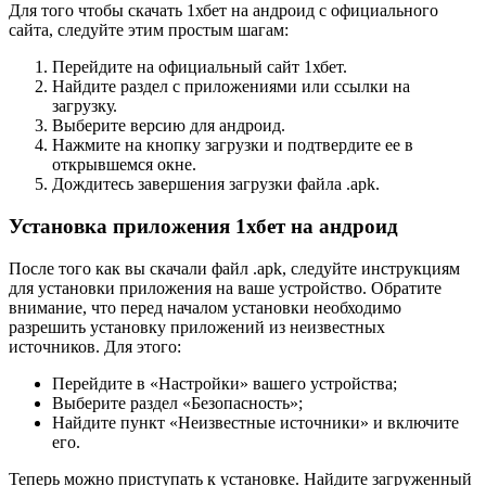
Для того чтобы скачать 1хбет на андроид с официального
сайта, следуйте этим простым шагам:
Перейдите на официальный сайт 1хбет.
Найдите раздел с приложениями или ссылки на
загрузку.
Выберите версию для андроид.
Нажмите на кнопку загрузки и подтвердите ее в
открывшемся окне.
Дождитесь завершения загрузки файла .apk.
Установка приложения 1хбет на андроид
После того как вы скачали файл .apk, следуйте инструкциям
для установки приложения на ваше устройство. Обратите
внимание, что перед началом установки необходимо
разрешить установку приложений из неизвестных
источников. Для этого:
Перейдите в «Настройки» вашего устройства;
Выберите раздел «Безопасность»;
Найдите пункт «Неизвестные источники» и включите
его.
Теперь можно приступать к установке. Найдите загруженный