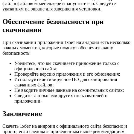
файл в файловом менеджере и запустите его. Следуйте
указаниям на экране для завершения установки.
Обеспечение безопасности при
скачивании
При скачивании приложения 1хбет на андроид есть несколько
важных моментов, которые помогут обеспечить вашу
безопасность:
Убедитесь, что вы скачиваете приложение только с
официального сайта;
Проверяйте версию приложения и его обновления;
Используйте антивирусное ПО для сканирования
скачанных файлов;
Не вводите личные данные на сомнительных сайтах;
Следите за отзывами других пользователей о
приложении.
Заключение
Скачать 1хбет на андроид с официального сайта безопасно и
просто, если следовать приведенным выше рекомендациям.