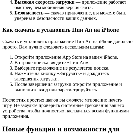
Высокая скорость загрузки
— приложение работает
быстрее, чем мобильная версия сайта.
Безопасность
— скачав приложение, вы можете быть
уверены в безопасности ваших данных.
Как скачать и установить Пин Ап на iPhone
Скачать и установить приложение Пин Ап на iPhone довольно
просто. Вам нужно следовать нескольким шагам:
Откройте приложение App Store на вашем iPhone.
В строке поиска введите «Пин Ап».
Выберите приложение из результатов поиска.
Нажмите на кнопку «Загрузить» и дождитесь
завершения загрузки.
После завершения загрузки откройте приложение и
выполните вход или зарегистрируйтесь.
После этих простых шагов вы сможете мгновенно начать
игру. Не забудьте проверить системные требования вашего
устройства, чтобы полностью насладиться всеми функциями
приложения.
Новые функции и возможности для