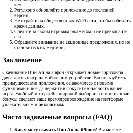
кем.
Регулярно обновляйте приложение до последней
версии.
Не играйте на общественных Wi-Fi сети, чтобы избежать
кражи данных.
Следите за своим игровым бюджетом и не превышайте
его.
Обращайте внимание на акционные предложения, но не
становитесь их жертвой.
Заключение
Скачивание Пин Ап на айфон открывает новые горизонты
для азартных игр на мобильном устройстве. Воспользуйтесь
преимуществами приложения, ознакомьтесь с новыми
функциями и всегда держите в фокусе безопасность вашей
игры. Удобный интерфейс, широкий выбор игр и постоянные
бонусы сделают ваше времяпрепровождение на платформе
увлекательным и безопасным.
Часто задаваемые вопросы (FAQ)
Как я могу скачать Пин Ап на iPhone?
Вы можете