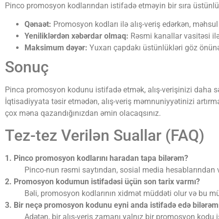
Pinco promosyon kodlarından istifadə etməyin bir sıra üstünlük
Qənaət:
Promosyon kodları ilə alış-veriş edərkən, məhsul
Yeniliklərdən xəbərdar olmaq:
Rəsmi kanallar vasitəsi ilə
Maksimum dəyər:
Yuxarı çapdakı üstünlükləri göz önünə a
Sonuç
Pinca promosyon kodunu istifadə etmək, alış-verişinizi daha sərf
İqtisadiyyata təsir etmədən, alış-veriş məmnuniyyətinizi artı
çox məna qazandığınızdan əmin olacaqsınız.
Tez-tez Verilən Suallar (FAQ)
1. Pinco promosyon kodlarını haradan tapa bilərəm?
Pinco-nun rəsmi saytından, sosial media hesablarından v
2. Promosyon kodumun istifadəsi üçün son tarix varmı?
Bəli, promosyon kodlarının xidmət müddəti olur və bu müd
3. Bir neçə promosyon kodunu eyni anda istifadə edə bilərə
Adətən, bir alış-veriş zamanı yalnız bir promosyon kodu i