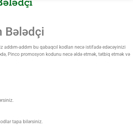
ələdçi
 Bələdçi
siz addım-addım bu qabaqcıl kodları necə istifadə edəcəyinizi
qalədə, Pinco promosyon kodunu necə əldə etmək, tətbiq etmək və
rsiniz.
dlar tapa bilərsiniz.