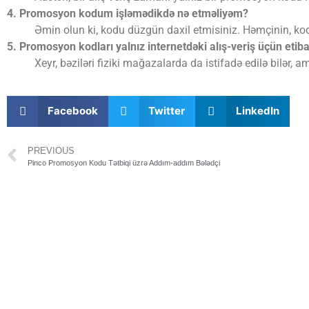
4. Promosyon kodum işləmədikdə nə etməliyəm?
Əmin olun ki, kodu düzgün daxil etmisiniz. Həmçinin, kodu
5. Promosyon kodları yalnız internetdəki alış-veriş üçün etiba
Xeyr, bəziləri fiziki mağazalarda da istifadə edilə bilər
Facebook
Twitter
LinkedIn
PREVIOUS
Pinco Promosyon Kodu Tətbiqi üzrə Addım-addım Bələdçi