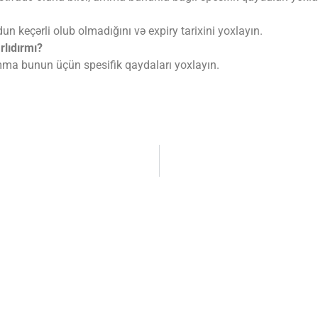
n keçərli olub olmadığını və expiry tarixini yoxlayın.
rlıdırmı?
, amma bunun üçün spesifik qaydaları yoxlayın.