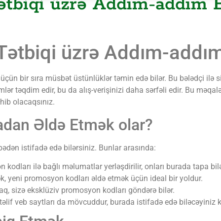
tbiqi üzrə Addım-addım B
ətbiqi üzrə Addım-addım
çün bir sıra müsbət üstünlüklər təmin edə bilər. Bu bələdçi ilə 
mlər təqdim edir, bu da alış-verişinizi daha sərfəli edir. Bu mə
ib olacaqsınız.
dan Əldə Etmək olar?
dən istifadə edə bilərsiniz. Bunlar arasında:
dları ilə bağlı məlumatlar yerləşdirilir, onları burada tapa bilə
, yeni promosyon kodları əldə etmək üçün ideal bir yoldur.
q, sizə eksklüziv promosyon kodları göndərə bilər.
if veb saytları da mövcuddur, burada istifadə edə biləcəyiniz ko