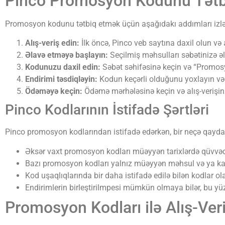
Pinco Promosyon Kodunu Tət
Promosyon kodunu tətbiq etmək üçün aşağıdakı addımları izləy
Alış-veriş edin:
İlk öncə, Pinco veb saytına daxil olun və a
Əlavə etməyə başlayın:
Seçilmiş məhsulları səbətinizə əl
Kodunuzu daxil edin:
Səbət səhifəsinə keçin və “Promosy
Endirimi təsdiqləyin:
Kodun keçərli olduğunu yoxlayın və e
Ödəməyə keçin:
Ödəmə mərhələsinə keçin və alış-verişin
Pinco Kodlarının İstifadə Şərtləri
Pinco promosyon kodlarından istifadə edərkən, bir neçə qayda 
Əksər vaxt promosyon kodları müəyyən tarixlərdə qüvvəd
Bazı promosyon kodları yalnız müəyyən məhsul və ya kate
Kod uşaqlıqlarında bir daha istifadə edilə bilən kodlar ola
Endirimlerin birleştirilmpesi mümkün olmaya bilər, bu yü
Promosyon Kodları ilə Alış-Veri