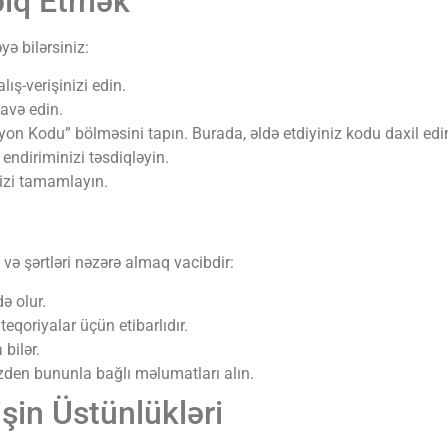
biq Etmək
ə bilərsiniz:
lış-verişinizi edin.
avə edin.
on Kodu” bölməsini tapın. Burada, əldə etdiyiniz kodu daxil edi
ndiriminizi təsdiqləyin.
izi tamamlayın.
və şərtləri nəzərə almaq vacibdir:
ə olur.
qoriyalar üçün etibarlıdır.
 bilər.
zden bununla bağlı məlumatları alın.
şin Üstünlükləri