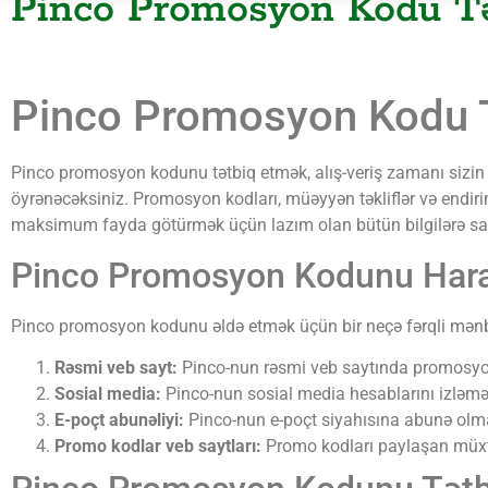
Pinco Promosyon Kodu Tə
Pinco Promosyon Kodu T
Pinco promosyon kodunu tətbiq etmək, alış-veriş zamanı sizin ü
öyrənəcəksiniz. Promosyon kodları, müəyyən təkliflər və endiri
maksimum fayda götürmək üçün lazım olan bütün bilgilərə sah
Pinco Promosyon Kodunu Hara
Pinco promosyon kodunu əldə etmək üçün bir neçə fərqli mənbə
Rəsmi veb sayt:
Pinco-nun rəsmi veb saytında promosyon ko
Sosial media:
Pinco-nun sosial media hesablarını izləmək
E-poçt abunəliyi:
Pinco-nun e-poçt siyahısına abunə olma
Promo kodlar veb saytları:
Promo kodları paylaşan müxtəl