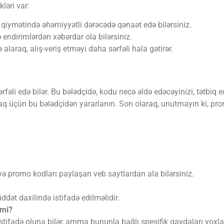
ləri var:
 qiymətində əhəmiyyətli dərəcədə qənaət edə bilərsiniz.
 endirimlərdən xəbərdar ola bilərsiniz.
laraq, alış-veriş etməyi daha sərfəli hala gətirər.
əli edə bilər. Bu bələdçidə, kodu necə əldə edəcəyinizi, tətbiq ed
rmaq üçün bu bələdçidən yararlanın. Son olaraq, unutmayın ki, p
ə promo kodları paylaşan veb saytlardan ala bilərsiniz.
dət daxilində istifadə edilməlidir.
mmi?
stifadə oluna bilər, amma bununla bağlı spesifik qaydaları yoxla