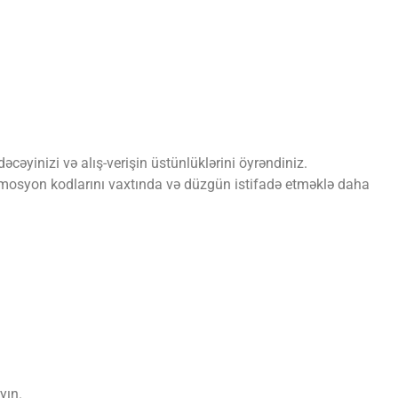
əcəyinizi və alış-verişin üstünlüklərini öyrəndiniz.
romosyon kodlarını vaxtında və düzgün istifadə etməklə daha
yın.