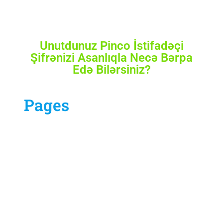
Unutdunuz Pinco İstifadəçi
Şifrənizi Asanlıqla Necə Bərpa
Edə Bilərsiniz?
Pages
Our Services
Contract Us
Blog
About
Home
Sample Page