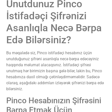
Unutdunuz Pinco
İstifadəçi Şifrənizi
Asanlıqla Necə Bərpa
Edə Bilərsiniz?
Bu məqalədə siz, Pinco istifadəçi hesabınız üçün
unutduğunuz şifrəni asanlıqla necə bərpa edəcəyiniz
haqqında məlumat alacaqsınız. İstifadəçi şifrəsi
unutmaq hər birimizin başına gələ bilər, lakin bu, Pinco
hesabınıza daxil olmağı çətinləşdirməməlidir. Sadəcə
olaraq, aşağıdakı addımları izləyərək şifrənizi bərpa edə
bilərsiniz.
Pinco Hesabınızın Şifrəsini
Bərpa Etmək Üçün