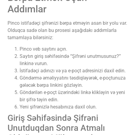
Addımlar
Pinco istifadəçi şifrənizi bərpa etməyin asan bir yolu var.
Olduqca sadə olan bu prosesi aşağıdakı addımlarla
tamamlaya bilərsiniz:
Pinco veb saytını açın.
Saytın giriş səhifəsində “Şifrəni unutmusunuz?”
linkinə vurun.
İstifadəçi adınızı və ya e-poçt adresinizi daxil edin.
Göndərmə əməliyyatını təsdiqləyərək, e-poçtunuza
gələcək bərpa linkini gözləyin.
Göndərilən e-poçt üzərindəki linkə klikləyin və yeni
bir şifrə təyin edin.
Yeni şifrənizlə hesabınıza daxil olun.
Giriş Səhifəsində Şifrəni
Unutduqdan Sonra Atmalı