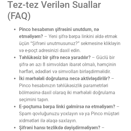
Tez-tez Verilən Suallar
(FAQ)
Pinco hesabımın şifrəsini unutdum, nə
etməliyəm?
– Yeni şifrə bərpa linkini əldə etmək
üçün “Şifrəni unutmusunuz?” sekmesine klikləyin
və e-poçt adresinizi daxil edin.
Təhlükəsiz bir şifrə necə yaradılır?
– Güclü bir
şifrə ən azı 8 simvoldan ibarət olmalı, həmçinin
hərfləri, ədədləri və simvolları birləşdirməlidir.
İki mərhələli doğrulama necə aktivləşdirilir?
–
Pinco hesabınızın təhlükəsizlik parametrləri
bölməsinə daxil olaraq iki mərhələli doğrulama
seçimini tapın.
E-poçtuma bərpa linki gəlmirsə nə etməliyəm?
–
Spam qovluğunuzu yoxlayın və ya Pinco müştəri
xidmətləri ilə əlaqə saxlayın.
Şifrəni hansı tezlikdə dəyişdirməliyəm?
–