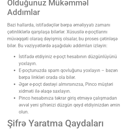
Olduğunuz Mükəmməl
Addımlar
Bəzi hallarda, istifadəçilər bərpa əməliyyatı zamanı
çətinliklərlə qarşılaşa bilərlər. Xüsusilə e-poçtlarını
müvəqqəti olaraq dəyişmiş olsalar, bu proses çətinləşə
bilər. Bu vəziyyətlərdə aşağıdakı addımları izləyin:
İstifadə etdiyiniz e-poçt hesabının düzgünlüyünü
yoxlayın.
E-poçtunuzda spam qovluğunu yoxlayın – bəzən
bərpa linkləri orada ola bilər.
Əgər e-poçt dəstəyi almırsınızsa, Pinco müştəri
xidməti ilə əlaqə saxlayın.
Pinco hesabınıza təkrar giriş etməyə çalışmadan
əvvəl yeni şifrənizi düzgün qeyd etdiyinizdən əmin
olun.
Şifrə Yaratma Qaydaları