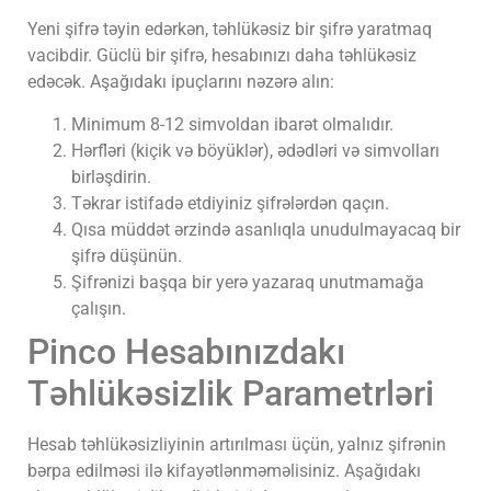
Yeni şifrə təyin edərkən, təhlükəsiz bir şifrə yaratmaq
vacibdir. Güclü bir şifrə, hesabınızı daha təhlükəsiz
edəcək. Aşağıdakı ipuçlarını nəzərə alın:
Minimum 8-12 simvoldan ibarət olmalıdır.
Hərfləri (kiçik və böyüklər), ədədləri və simvolları
birləşdirin.
Təkrar istifadə etdiyiniz şifrələrdən qaçın.
Qısa müddət ərzində asanlıqla unudulmayacaq bir
şifrə düşünün.
Şifrənizi başqa bir yerə yazaraq unutmamağa
çalışın.
Pinco Hesabınızdakı
Təhlükəsizlik Parametrləri
Hesab təhlükəsizliyinin artırılması üçün, yalnız şifrənin
bərpa edilməsi ilə kifayətlənməməlisiniz. Aşağıdakı