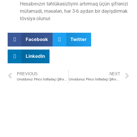
Hesabınızın təhlükəsizliyini artırmaq üçün şifrənizi
mütəmadi, məsələn, hər 3-6 aydan bir dəyişdirmək
tövsiyə olunur.
Facebook
Twitter
LinkedIn
PREVIOUS
NEXT
Unutdunuz Pinco İstifadəçi Şifrənizi Asanlıqla Necə Bərpa Edə Bilərsiniz?
Unutdunuz Pinco İstifadəçi Şifrənizi Asanlıqla Necə Bərpa Edə Bilərsiniz?