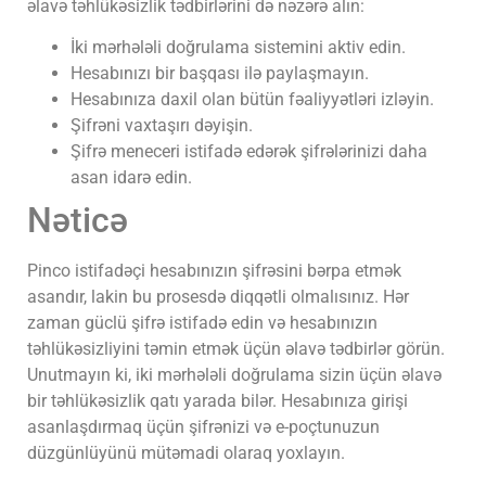
əlavə təhlükəsizlik tədbirlərini də nəzərə alın:
İki mərhələli doğrulama sistemini aktiv edin.
Hesabınızı bir başqası ilə paylaşmayın.
Hesabınıza daxil olan bütün fəaliyyətləri izləyin.
Şifrəni vaxtaşırı dəyişin.
Şifrə meneceri istifadə edərək şifrələrinizi daha
asan idarə edin.
Nəticə
Pinco istifadəçi hesabınızın şifrəsini bərpa etmək
asandır, lakin bu prosesdə diqqətli olmalısınız. Hər
zaman güclü şifrə istifadə edin və hesabınızın
təhlükəsizliyini təmin etmək üçün əlavə tədbirlər görün.
Unutmayın ki, iki mərhələli doğrulama sizin üçün əlavə
bir təhlükəsizlik qatı yarada bilər. Hesabınıza girişi
asanlaşdırmaq üçün şifrənizi və e-poçtunuzun
düzgünlüyünü mütəmadi olaraq yoxlayın.