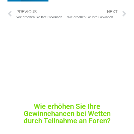
PREVIOUS
NEXT
Wie erhöhen Sie Ihre Gewinnchancen bei Wetten durch Teilnahme an Foren?
Wie erhöhen Sie Ihre Gewinnchancen bei Wetten durch Teilnahme an Foren?
Wie erhöhen Sie Ihre
Gewinnchancen bei Wetten
durch Teilnahme an Foren?