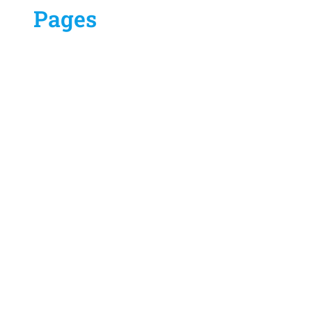
Pages
Our Services
Contract Us
Blog
About
Home
Sample Page