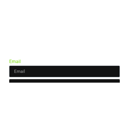
Email
Subscribe