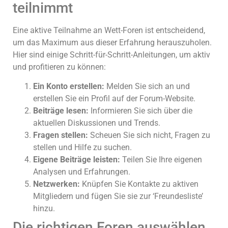
teilnimmt
Eine aktive Teilnahme an Wett-Foren ist entscheidend,
um das Maximum aus dieser Erfahrung herauszuholen.
Hier sind einige Schritt-für-Schritt-Anleitungen, um aktiv
und profitieren zu können:
Ein Konto erstellen:
Melden Sie sich an und
erstellen Sie ein Profil auf der Forum-Website.
Beiträge lesen:
Informieren Sie sich über die
aktuellen Diskussionen und Trends.
Fragen stellen:
Scheuen Sie sich nicht, Fragen zu
stellen und Hilfe zu suchen.
Eigene Beiträge leisten:
Teilen Sie Ihre eigenen
Analysen und Erfahrungen.
Netzwerken:
Knüpfen Sie Kontakte zu aktiven
Mitgliedern und fügen Sie sie zur ‘Freundesliste’
hinzu.
Die richtigen Foren auswählen