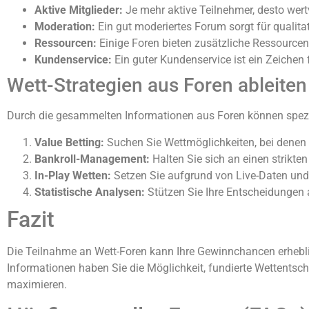
Aktive Mitglieder:
Je mehr aktive Teilnehmer, desto wert
Moderation:
Ein gut moderiertes Forum sorgt für qualita
Ressourcen:
Einige Foren bieten zusätzliche Ressourcen 
Kundenservice:
Ein guter Kundenservice ist ein Zeichen 
Wett-Strategien aus Foren ableiten
Durch die gesammelten Informationen aus Foren können speziel
Value Betting:
Suchen Sie Wettmöglichkeiten, bei denen d
Bankroll-Management:
Halten Sie sich an einen strikte
In-Play Wetten:
Setzen Sie aufgrund von Live-Daten und 
Statistische Analysen:
Stützen Sie Ihre Entscheidungen a
Fazit
Die Teilnahme an Wett-Foren kann Ihre Gewinnchancen erhebli
Informationen haben Sie die Möglichkeit, fundierte Wettentsch
maximieren.