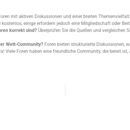
ren mit aktiven Diskussionen und einer breiten Themenvielfalt
kostenlos, einige erfordern jedoch eine Mitgliedschaft oder Beit
oren korrekt sind?
Überprüfen Sie die Quellen und vergleichen S
iner Wett-Community?
Foren bieten strukturierte Diskussionen, w
a! Viele Foren haben eine freundliche Community, die bereit ist,