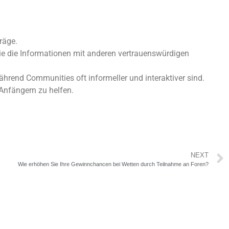
.
räge.
ie die Informationen mit anderen vertrauenswürdigen
ährend Communities oft informeller und interaktiver sind.
 Anfängern zu helfen.
NEXT
Wie erhöhen Sie Ihre Gewinnchancen bei Wetten durch Teilnahme an Foren?