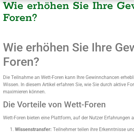
Wie erhöhen Sie Ihre Ge
Foren?
Wie erhöhen Sie Ihre Ge
Foren?
Die Teilnahme an Wett-Foren kann Ihre Gewinnchancen erhebli
Wissen. In diesem Artikel erfahren Sie, wie Sie durch aktive F
maximieren können.
Die Vorteile von Wett-Foren
Wett-Foren bieten eine Plattform, auf der Nutzer Erfahrungen a
Wissenstransfer:
Teilnehmer teilen ihre Erkenntnisse un