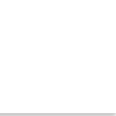
Contract Us