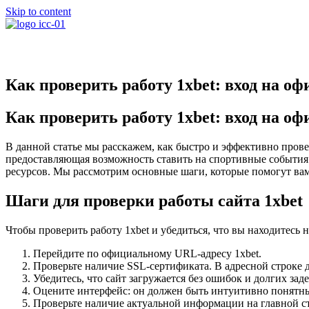
Skip to content
Как проверить работу 1xbet: вход на о
Как проверить работу 1xbet: вход на о
В данной статье мы расскажем, как быстро и эффективно провер
предоставляющая возможность ставить на спортивные события 
ресурсов. Мы рассмотрим основные шаги, которые помогут вам 
Шаги для проверки работы сайта 1xbet
Чтобы проверить работу 1xbet и убедиться, что вы находитесь
Перейдите по официальному URL-адресу 1xbet.
Проверьте наличие SSL-сертификата. В адресной строке 
Убедитесь, что сайт загружается без ошибок и долгих зад
Оцените интерфейс: он должен быть интуитивно понятны
Проверьте наличие актуальной информации на главной с