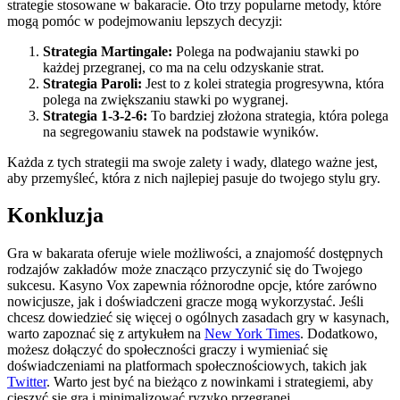
strategie stosowane w bakaracie. Oto trzy popularne metody, które
mogą pomóc w podejmowaniu lepszych decyzji:
Strategia Martingale:
Polega na podwajaniu stawki po
każdej przegranej, co ma na celu odzyskanie strat.
Strategia Paroli:
Jest to z kolei strategia progresywna, która
polega na zwiększaniu stawki po wygranej.
Strategia 1-3-2-6:
To bardziej złożona strategia, która polega
na segregowaniu stawek na podstawie wyników.
Każda z tych strategii ma swoje zalety i wady, dlatego ważne jest,
aby przemyśleć, która z nich najlepiej pasuje do twojego stylu gry.
Konkluzja
Gra w bakarata oferuje wiele możliwości, a znajomość dostępnych
rodzajów zakładów może znacząco przyczynić się do Twojego
sukcesu. Kasyno Vox zapewnia różnorodne opcje, które zarówno
nowicjusze, jak i doświadczeni gracze mogą wykorzystać. Jeśli
chcesz dowiedzieć się więcej o ogólnych zasadach gry w kasynach,
warto zapoznać się z artykułem na
New York Times
. Dodatkowo,
możesz dołączyć do społeczności graczy i wymieniać się
doświadczeniami na platformach społecznościowych, takich jak
Twitter
. Warto jest być na bieżąco z nowinkami i strategiemi, aby
cieszyć się grą i minimalizować ryzyko przegranej.