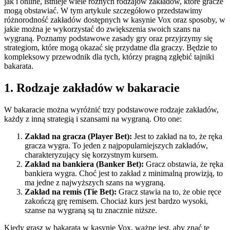
jak i online, istnieje wiele różnych rodzajów zakładów, które gracze
mogą obstawiać. W tym artykule szczegółowo przedstawimy
różnorodność zakładów dostępnych w kasynie Vox oraz sposoby, w
jakie można je wykorzystać do zwiększenia swoich szans na
wygraną. Poznamy podstawowe zasady gry oraz przyjrzymy się
strategiom, które mogą okazać się przydatne dla graczy. Będzie to
kompleksowy przewodnik dla tych, którzy pragną zgłębić tajniki
bakarata.
1. Rodzaje zakładów w bakaracie
W bakaracie można wyróżnić trzy podstawowe rodzaje zakładów,
każdy z inną strategią i szansami na wygraną. Oto one:
Zakład na gracza (Player Bet):
Jest to zakład na to, że ręka
gracza wygra. To jeden z najpopularniejszych zakładów,
charakteryzujący się korzystnym kursem.
Zakład na bankiera (Banker Bet):
Gracz obstawia, że ręka
bankiera wygra. Choć jest to zakład z minimalną prowizją, to
ma jedne z najwyższych szans na wygraną.
Zakład na remis (Tie Bet):
Gracz stawia na to, że obie ręce
zakończą grę remisem. Chociaż kurs jest bardzo wysoki,
szanse na wygraną są tu znacznie niższe.
Kiedy grasz w bakarata w kasynie Vox, ważne jest, aby znać te