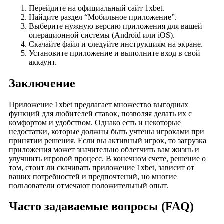
Перейдите на официальный сайт 1xbet.
Найдите раздел “Мобильное приложение”.
Выберите нужную версию приложения для вашей
операционной системы (Android или iOS).
Скачайте файл и следуйте инструкциям на экране.
Установите приложение и выполните вход в свой
аккаунт.
Заключение
Приложение 1xbet предлагает множество выгодных
функций для любителей ставок, позволяя делать их с
комфортом и удобством. Однако есть и некоторые
недостатки, которые должны быть учтены игроками при
принятии решения. Если вы активный игрок, то загрузка
приложения может значительно облегчить вам жизнь и
улучшить игровой процесс. В конечном счете, решение о
том, стоит ли скачивать приложение 1xbet, зависит от
ваших потребностей и предпочтений, но многие
пользователи отмечают положительный опыт.
Часто задаваемые вопросы (FAQ)