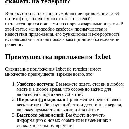
скачать на телефон?
Вопрос, стоит ли скачивать мобильное приложение 1xbet
на телефон, волнует многих пользователей,
интересующихся ставками на спорт и азартными играми. В
этой статье мы подробно разберем преимущества и
недостатки приложения, его функционал и комфортность
использования, чтобы помочь вам принять обоснованное
решение.
Преимущества приложения 1xbet
Скачивание приложения 1xbet на телефон имеет
множество преимуществ. Прежде всего, это:
Удобство доступа:
Вы можете делать ставки в любом
месте и в любое время, что особенно важно для
любителей спортивных событий.
Широкий функционал:
Приложение предоставляет
весь тот же набор функций, что и десктопная версия,
включая прямые трансляции и аналитику.
Быстрота обновлений:
Вы будете получать
информацию о новых событиях и изменениях в
ставках в реальном времени.