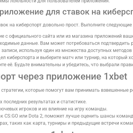
ммы лояльности для пользователей приложения.
приложение для ставок на киберс
авок на киберспорт довольно прост. Выполните следующие
ие с официального сайта или из магазина приложений ваше
бходимые данные. Вам может потребоваться подтвердить р
 записи, используя один из множества доступных методов
ел киберспорта и выберите матч или турнир, на который хо
те её. Будьте внимательны и убедитесь, что выбрали прав
порт через приложение 1xbet
 стратегии, которые помогут вам принимать взвешенные р
 последних результатах и статистике.
ючевых игроков и их влияние на игру команды.
к CS:GO или Dota 2, поможет лучше оценить шансы команд
ах, таких как карта, турниры и предыдущие встречи кома