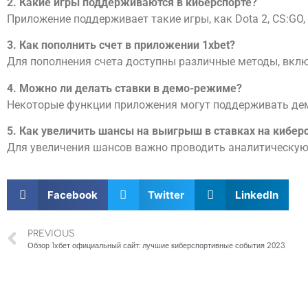
2. Какие игры поддерживаются в киберспорте?
Приложение поддерживает такие игры, как Dota 2, CS:GO
3. Как пополнить счет в приложении 1xbet?
Для пополнения счета доступны различные методы, вкл
4. Можно ли делать ставки в демо-режиме?
Некоторые функции приложения могут поддерживать дем
5. Как увеличить шансы на выигрыш в ставках на кибер
Для увеличения шансов важно проводить аналитическую 
Facebook
Twitter
LinkedIn
PREVIOUS
Обзор 1хбет официальный сайт: лучшие киберспортивные события 2023