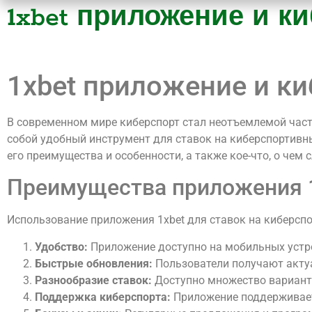
1xbet приложение и ки
1xbet приложение и ки
В современном мире киберспорт стал неотъемлемой част
собой удобный инструмент для ставок на киберспортивны
его преимущества и особенности, а также кое-что, о чем 
Преимущества приложения 1
Использование приложения 1xbet для ставок на киберспо
Удобство:
Приложение доступно на мобильных устрой
Быстрые обновления:
Пользователи получают актуа
Разнообразие ставок:
Доступно множество варианто
Поддержка киберспорта:
Приложение поддерживает 