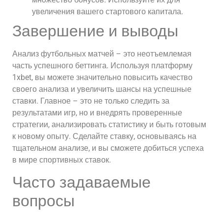
увеличения вашего стартового капитала.
Завершение и выводы
Анализ футбольных матчей – это неотъемлемая
часть успешного беттинга. Используя платформу
1xbet, вы можете значительно повысить качество
своего анализа и увеличить шансы на успешные
ставки. Главное – это не только следить за
результатами игр, но и внедрять проверенные
стратегии, анализировать статистику и быть готовым
к новому опыту. Сделайте ставку, основываясь на
тщательном анализе, и вы сможете добиться успеха
в мире спортивных ставок.
Часто задаваемые
вопросы