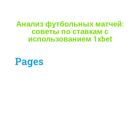
Анализ футбольных матчей:
советы по ставкам с
использованием 1xbet
Pages
Our Services
Contract Us
Blog
About
Home
Sample Page