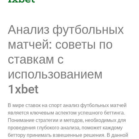
Анализ футбольных
матчей: советы по
ставкам с
использованием
1xbet
В мире ставок на спорт анализ футбольных матчей
является ключевым аспектом успешного беттинга.
Понимание стратегии и методов, необходимых для
проведения глубокого анализа, поможет каждому
беттору принимать взвешенные решения. В данной