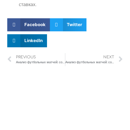
ставках.
Facebook
Twitter
LinkedIn
PREVIOUS
NEXT
Анализ футбольных матчей: советы по ставкам с использованием 1xbet
Анализ футбольных матчей: советы по ставкам с использованием 1xbet