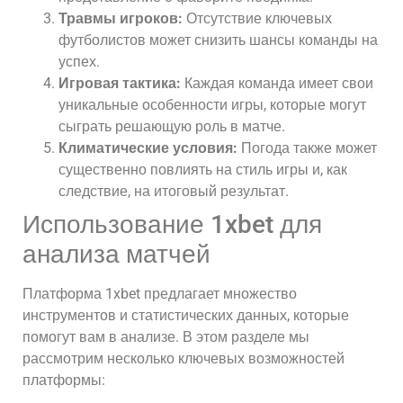
Травмы игроков:
Отсутствие ключевых
футболистов может снизить шансы команды на
успех.
Игровая тактика:
Каждая команда имеет свои
уникальные особенности игры, которые могут
сыграть решающую роль в матче.
Климатические условия:
Погода также может
существенно повлиять на стиль игры и, как
следствие, на итоговый результат.
Использование 1xbet для
анализа матчей
Платформа 1xbet предлагает множество
инструментов и статистических данных, которые
помогут вам в анализе. В этом разделе мы
рассмотрим несколько ключевых возможностей
платформы: