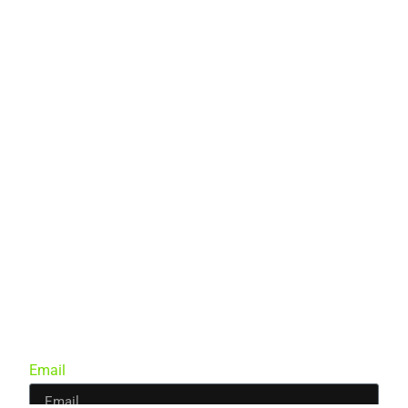
Email