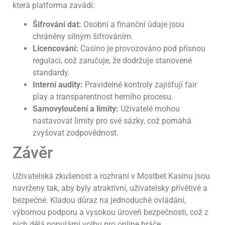
která platforma zavádí:
Šifrování dat:
Osobní a finanční údaje jsou
chráněny silným šifrováním.
Licencování:
Casino je provozováno pod přísnou
regulací, což zaručuje, že dodržuje stanovené
standardy.
Interní audity:
Pravidelné kontroly zajišťují fair
play a transparentnost herního procesu.
Samovyloučení a limity:
Uživatelé mohou
nastavovat limity pro své sázky, což pomáhá
zvyšovat zodpovědnost.
Závěr
Uživatelská zkušenost a rozhraní v Mostbet Kasinu jsou
navrženy tak, aby byly atraktivní, uživatelsky přívětivé a
bezpečné. Kladou důraz na jednoduché ovládání,
výbornou podporu a vysokou úroveň bezpečnosti, což z
nich dělá populární volbu pro online hráče