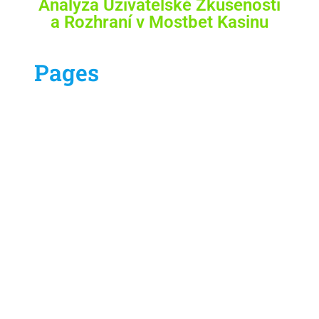
Analýza Uživatelské Zkušenosti
a Rozhraní v Mostbet Kasinu
Pages
Our Services
Contract Us
Blog
About
Home
Sample Page