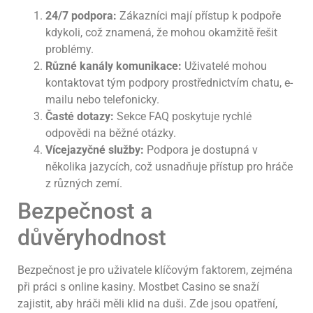
24/7 podpora:
Zákazníci mají přístup k podpoře
kdykoli, což znamená, že mohou okamžitě řešit
problémy.
Různé kanály komunikace:
Uživatelé mohou
kontaktovat tým podpory prostřednictvím chatu, e-
mailu nebo telefonicky.
Časté dotazy:
Sekce FAQ poskytuje rychlé
odpovědi na běžné otázky.
Vícejazyčné služby:
Podpora je dostupná v
několika jazycích, což usnadňuje přístup pro hráče
z různých zemí.
Bezpečnost a
důvěryhodnost
Bezpečnost je pro uživatele klíčovým faktorem, zejména
při práci s online kasiny. Mostbet Casino se snaží
zajistit, aby hráči měli klid na duši. Zde jsou opatření,