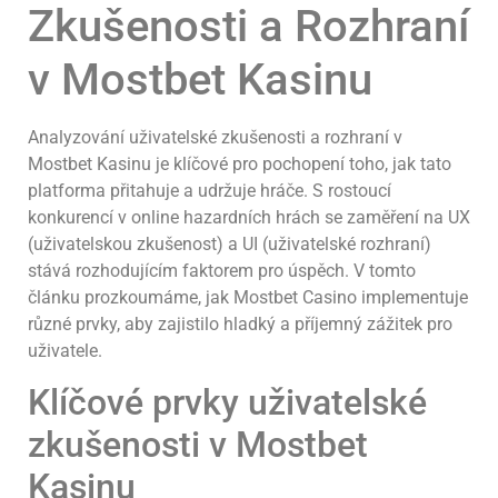
Zkušenosti a Rozhraní
v Mostbet Kasinu
Analyzování uživatelské zkušenosti a rozhraní v
Mostbet Kasinu je klíčové pro pochopení toho, jak tato
platforma přitahuje a udržuje hráče. S rostoucí
konkurencí v online hazardních hrách se zaměření na UX
(uživatelskou zkušenost) a UI (uživatelské rozhraní)
stává rozhodujícím faktorem pro úspěch. V tomto
článku prozkoumáme, jak Mostbet Casino implementuje
různé prvky, aby zajistilo hladký a příjemný zážitek pro
uživatele.
Klíčové prvky uživatelské
zkušenosti v Mostbet
Kasinu