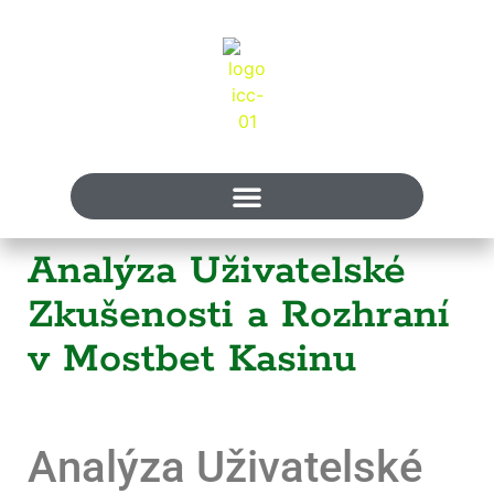
Analýza Uživatelské
Zkušenosti a Rozhraní
v Mostbet Kasinu
Analýza Uživatelské